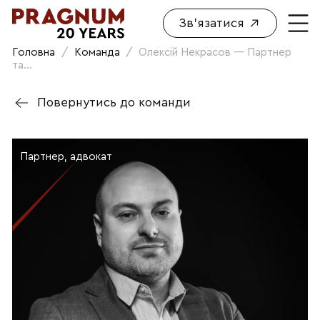
Зв'язатися
Головна
/
Команда
/
Олексій Некрасов — Партнер
та...
Повернутись до команди
Партнер, адвокат