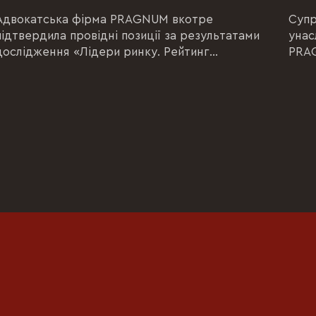
Адвокатська фірма PRAGNUM вкотре
Супр
підтвердила провідні позиції за результатами
унас
дослідження «Лідери ринку. Рейтинг
PRAG
юридичних компаній України-2026», який
юрид
щороку проводить «Юридична...