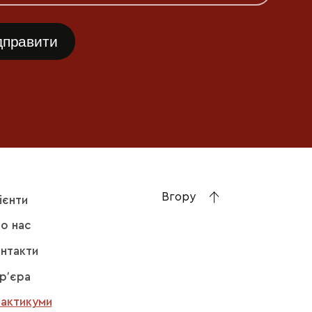
Вгору
ієнти
о нас
нтакти
рʼєра
актикуми