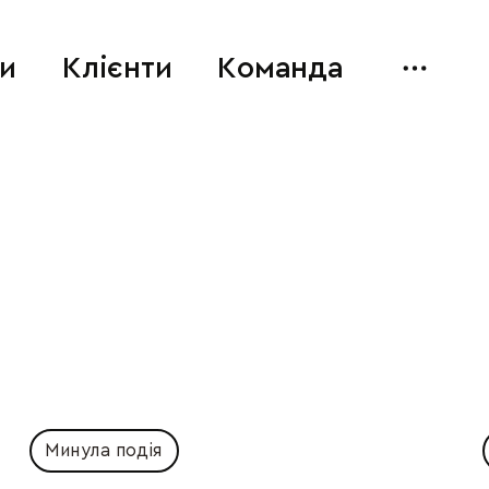
и
Клієнти
Команда
Минула подія