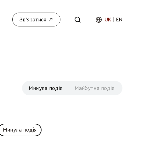
Зв'язатися
UK
|
EN
Минула подія
Майбутня подія
Минула подія