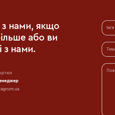
я з нами, якщо
більше або ви
і з нами.
Пов
Артюх
менеджер
ragnum.ua