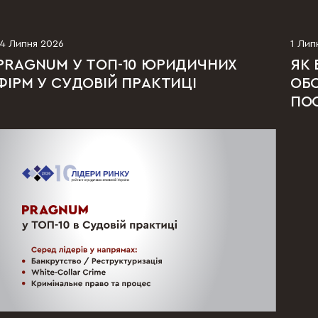
14 Липня 2026
1 Лип
PRAGNUM У ТОП-10 ЮРИДИЧНИХ
ЯК 
ФІРМ У СУДОВІЙ ПРАКТИЦІ
ОБС
ПО