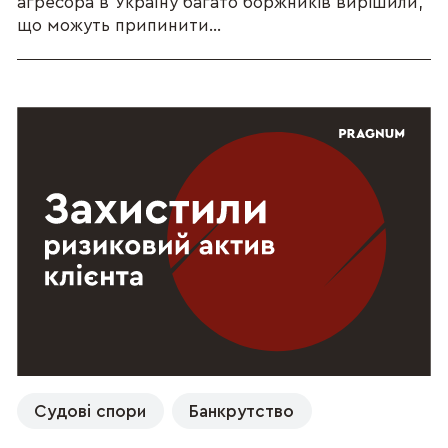
агресора в Україну багато боржників вирішили,
що можуть припинити...
Судові спори
Банкрутство