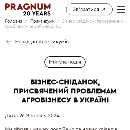
Зв'язатися
Головна
/
Практикуми
/
Бізнес-сніданок, присвячений
проблемам агробізнесу в...
Назад до практикумів
Минула подія
БІЗНЕС-СНІДАНОК,
ПРИСВЯЧЕНИЙ ПРОБЛЕМАМ
АГРОБІЗНЕСУ В УКРАЇНІ
Дата:
26 Вересня 2024
Ми зібрали наших постійних та нових клієнтів