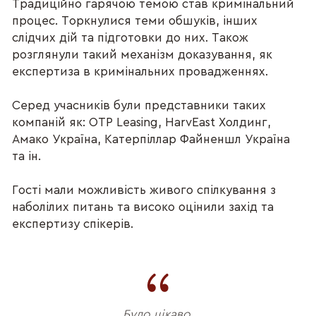
Традиційно гарячою темою став кримінальний
процес. Торкнулися теми обшуків, інших
слідчих дій та підготовки до них. Також
розглянули такий механізм доказування, як
експертиза в кримінальних провадженнях.
Серед учасників були представники таких
компаній як: OTP Leasing, HarvEast Холдинг,
Амако Україна, Катерпіллар Файненшл Україна
та ін.
Гості мали можливість живого спілкування з
наболілих питань та високо оцінили захід та
експертизу спікерів.
Було цікаво.