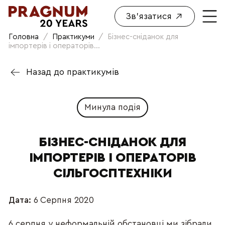
Зв'язатися
Головна
/
Практикуми
/
Бізнес-сніданок для
імпортерів і операторів...
Назад до практикумів
Минула подія
БІЗНЕС-СНІДАНОК ДЛЯ
ІМПОРТЕРІВ І ОПЕРАТОРІВ
СІЛЬГОСПТЕХНІКИ
Дата:
6 Серпня 2020
6 серпня у неформальній обстановці ми зібрали