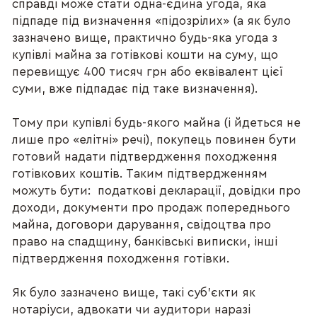
справді може стати одна-єдина угода, яка
підпаде під визначення «підозрілих» (а як було
зазначено вище, практично будь-яка угода з
купівлі майна за готівкові кошти на суму, що
перевищує 400 тисяч грн або еквівалент цієї
суми, вже підпадає під таке визначення).
Тому при купівлі будь-якого майна (і йдеться не
лише про «елітні» речі), покупець повинен бути
готовий надати підтвердження походження
готівкових коштів. Таким підтвердженням
можуть бути: податкові декларації, довідки про
доходи, документи про продаж попереднього
майна, договори дарування, свідоцтва про
право на спадщину, банківські виписки, інші
підтвердження походження готівки.
Як було зазначено вище, такі суб’єкти як
нотаріуси, адвокати чи аудитори наразі