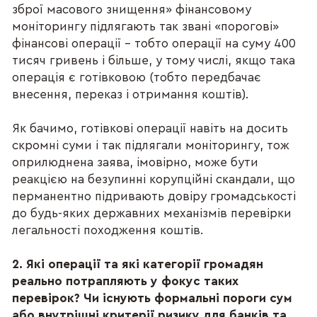
зброї масового знищення» фінансовому
моніторингу підлягають так звані «порогові»
фінансові операції – тобто операції на суму 400
тисяч гривень і більше, у тому числі, якщо така
операція є готівковою (тобто передбачає
внесення, переказ і отримання коштів).
Як бачимо, готівкові операції навіть на досить
скромні суми і так підлягали моніторингу, тож
оприлюднена заява, імовірно, може бути
реакцією на безупинні корупційні скандали, що
перманентно підривають довіру громадськості
до будь-яких державних механізмів перевірки
легальності походження коштів.
2. Які операції та які категорії громадян
реально потрапляють у фокус таких
перевірок? Чи існують формальні пороги сум
або внутрішні критерії ризику для банків та