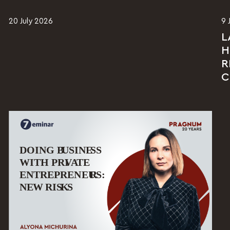
20 July 2026
9 
L
H
R
C