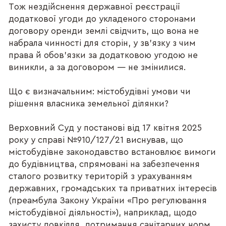
Тож нездійснення державної реєстрації
додаткової угоди до укладеного сторонами
договору оренди землі свідчить, що вона не
набрала чинності для сторін, у зв’язку з чим
права й обов’язки за додатковою угодою не
виникли, а за договором — не змінилися.
Що є визначальним: містобудівні умови чи
рішення власника земельної ділянки?
Верховний Суд у постанові від 17 квітня 2025
року у справі №910/127/21 виснував, що
містобудівне законодавство встановлює вимоги
до будівництва, спрямовані на забезпечення
сталого розвитку територій з урахуванням
державних, громадських та приватних інтересів
(преамбула Закону України «Про регулювання
містобудівної діяльності»), наприклад, щодо
захисту довкілля, дотримання санітарних норм,