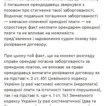
її погашення орендодавець звернувся з
позовом про стягнення такої заборгованості.
Водночас подальше погашення заборгованості
— невчасно сплаченої орендної плати — не
спростовує факт несплати орендарем орендної
плати та не впливає на можливість
пред’явлення і задоволення судом позову про
розірвання договору.
При цьому той факт, що на момент розгляду
справи орендар погасив заборгованість за
орендною платою, не впливає на право
орендодавця вимагати розірвання договору як
на підставі ч. 2 ст. 651 Цивільного кодексу
України (у разі часткової несплати (недоплати)
орендної плати та істотності такого порушення),
так і на підставі п. «д» ч. 1 ст. 141 Земельного
кодексу України (у разі систематичної (два та