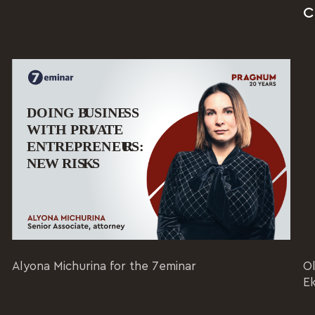
C
Alyona Michurina for the 7eminar
Ol
E