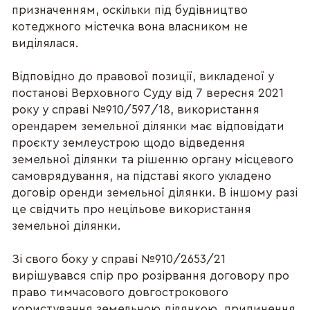
призначенням, оскільки під будівництво
котеджного містечка вона власником не
виділялася.
Відповідно до правової позиції, викладеної у
постанові Верховного Суду від 7 вересня 2021
року у справі №910/597/18, використання
орендарем земельної ділянки має відповідати
проєкту землеустрою щодо відведення
земельної ділянки та рішенню органу місцевого
самоврядування, на підставі якого укладено
договір оренди земельної ділянки. В іншому разі
це свідчить про нецільове використання
земельної ділянки.
Зі свого боку у справі №910/2653/21
вирішувався спір про розірвання договору про
право тимчасового довгострокового
користування земельною ділянкою, припинення