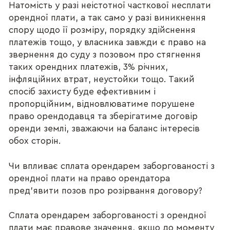
Натомість у разі неістотної часткової несплати
орендної плати, а так само у разі виникнення
спору щодо її розміру, порядку здійснення
платежів тощо, у власника завжди є право на
звернення до суду з позовом про стягнення
таких орендних платежів, 3% річних,
інфляційних втрат, неустойки тощо. Такий
спосіб захисту буде ефективним і
пропорційним, відновлюватиме порушене
право орендодавця та зберігатиме договір
оренди землі, зважаючи на баланс інтересів
обох сторін.
Чи впливає сплата орендарем заборгованості з
орендної плати на право орендатора
пред’явити позов про розірвання договору?
Сплата орендарем заборгованості з орендної
плати має правове значення, якщо до моменту