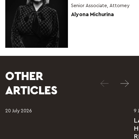
Senior Associate, Attorney
Alyona Michurina
OTHER
ARTICLES
20 July 2026
9 
L
H
R