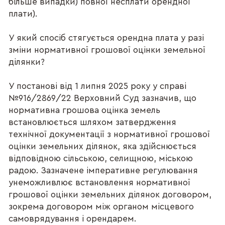
більше випадки) повної несплати орендної
плати).
У який спосіб стягується орендна плата у разі
зміни нормативної грошової оцінки земельної
ділянки?
У постанові від 1 липня 2025 року у справі
№916/2869/22 Верховний Суд зазначив, що
нормативна грошова оцінка земель
встановлюється шляхом затвердження
технічної документації з нормативної грошової
оцінки земельних ділянок, яка здійснюється
відповідною сільською, селищною, міською
радою. Зазначене імперативне регулювання
унеможливлює встановлення нормативної
грошової оцінки земельних ділянок договором,
зокрема договором між органом місцевого
самоврядування і орендарем.