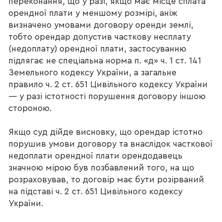
переконання, що у разі, якщо має місце сплата
орендної плати у меншому розмірі, аніж
визначено умовами договору оренди землі,
тобто орендар допустив часткову несплату
(недоплату) орендної плати, застосуванню
підлягає не спеціальна норма п. «д» ч. 1 ст. 141
Земельного кодексу України, а загальне
правило ч. 2 ст. 651 Цивільного кодексу України
— у разі істотності порушення договору іншою
стороною.
Якщо суд дійде висновку, що орендар істотно
порушив умови договору та внаслідок часткової
недоплати орендної плати орендодавець
значною мірою був позбавлений того, на що
розраховував, то договір має бути розірваний
на підставі ч. 2 ст. 651 Цивільного кодексу
України.