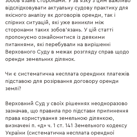
зобов’язань сторонами. У зв’язку з цим важливо
відслідковувати актуальну судову практику для
якісного аналізу як договорів оренди, так і
спірних ситуацій, які уже виникли між
сторонами таких зобов’язань. У цій статті
пропонуємо ознайомитися із деякими
питаннями, які перебували на вирішенні
Верховного Суду в межах розгляду справ щодо
оренди земельних ділянок.
Чи є систематична несплата орендних платежів
підставою для розірвання договору оренди
землі?
Верховний Суд у своїх рішеннях неодноразово
зазначав, що правила про підстави припинення
права користування земельною ділянкою,
визначені п. «д» ч. 1 ст. 141 Земельного кодексу
України (систематична несплата орендної