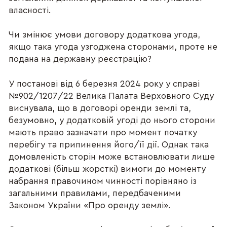
власності.
Чи змінює умови договору додаткова угода,
якщо така угода узгоджена сторонами, проте не
подана на державну реєстрацію?
У постанові від 6 березня 2024 року у справі
№902/1207/22 Велика Палата Верховного Суду
виснувала, що в договорі оренди землі та,
безумовно, у додатковій угоді до нього сторони
мають право зазначати про момент початку
перебігу та припинення його/її дії. Однак така
домовленість сторін може встановлювати лише
додаткові (більш жорсткі) вимоги до моменту
набрання правочином чинності порівняно із
загальними правилами, передбаченими
Законом України «Про оренду землі».