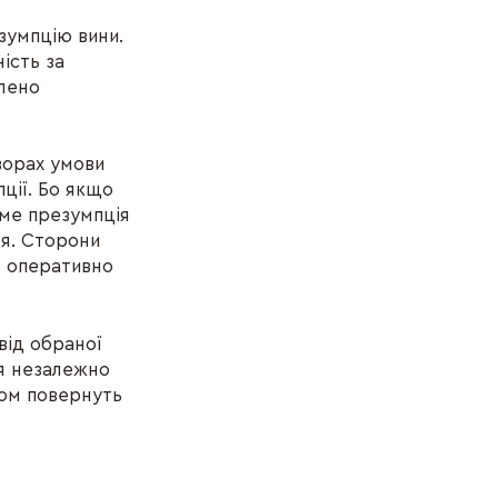
зумпцію вини.
ість за
влено
ворах умови
ції. Бо якщо
тиме презумпція
ня. Сторони
в оперативно
від обраної
я незалежно
ном повернуть