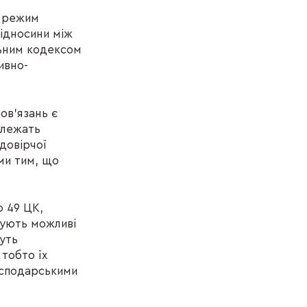
й режим
ідносини між
льним кодексом
ивно-
ов’язань є
алежать
 довірчої
ими тим, що
ю 49 ЦК,
сують можливі
жуть
 тобто їх
осподарськими