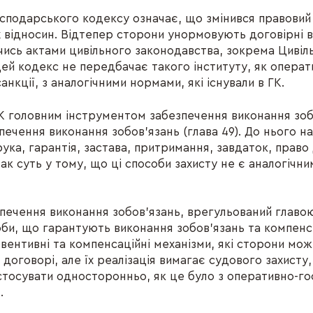
сподарського кодексу означає, що змінився правови
 відносин. Відтепер сторони унормовують договірні в
ись актами цивільного законодавства, зокрема Циві
 цей кодекс не передбачає такого інституту, як операт
анкції, з аналогічними нормами, які існували в ГК.
К головним інструментом забезпечення виконання зоб
зпечення виконання зобов’язань (глава 49). До нього н
ука, гарантія, застава, притримання, завдаток, право
ак суть у тому, що ці способи захисту не є аналогічн
зпечення виконання зобов’язань, врегульований главо
би, що гарантують виконання зобов’язань та компен
евентивні та компенсаційні механізми, які сторони мо
договорі, але їх реалізація вимагає судового захисту,
тосувати односторонньо, як це було з оперативно-г
.