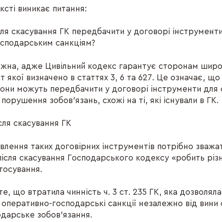
ксті виникає питання:
сля скасування ГК передбачити у договорі інструменти,
сподарським санкціям?
можна, адже Цивільний кодекс гарантує сторонам шир
т якої визначено в статтях 3, 6 та 627. Це означає, що 
они можуть передбачити у договорі інструменти для
порушення зобов’язань, схожі на ті, які існували в ГК.
сля скасування ГК
овлення таких договірних інструментів потрібно зважа
після скасування Господарського кодексу «робить різ
тосування.
е, що втратила чинність ч. 3 ст. 235 ГК, яка дозволяла
 оперативно-господарські санкції незалежно від вини 
дарське зобов’язання.