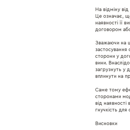
На відміну ві
Це означає, щ
наявності її 
договором або 
Зважаючи на ц
застосування 
сторони у дого
вини. Внаслід
загрузнуть у 
вплинути на п
Саме тому ефе
сторонами мод
від наявності
гнучкість для 
Висновки