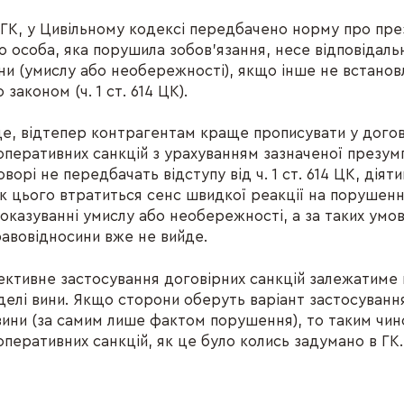
д ГК, у Цивільному кодексі передбачено норму про пре
о особа, яка порушила зобов’язання, несе відповідальн
вини (умислу або необережності), якщо інше не встано
законом (ч. 1 ст. 614 ЦК).
е, відтепер контрагентам краще прописувати у дого
оперативних санкцій з урахуванням зазначеної презумп
ворі не передбачать відступу від ч. 1 ст. 614 ЦК, дія
ок цього втратиться сенс швидкої реакції на порушен
доказуванні умислу або необережності, а за таких умо
равовідносини вже не вийде.
ктивне застосування договірних санкцій залежатиме 
елі вини. Якщо сторони оберуть варіант застосуванн
 вини (за самим лише фактом порушення), то таким чи
оперативних санкцій, як це було колись задумано в ГК.