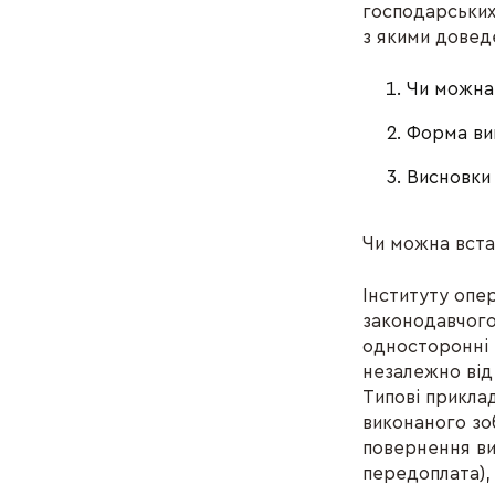
господарських
з якими доведе
Чи можна 
Форма вин
Висновки
Чи можна вста
Інституту опе
законодавчого
односторонні 
незалежно від
Типові прикла
виконаного зо
повернення ви
передоплата),