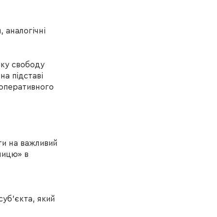
 аналогічні
оку свободу
на підставі
 оперативного
ти на важливий
ницю» в
суб’єкта, який