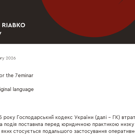
ary 2026
or the 7eminar
riginal language
e
 року Господарський кодекс України (далі – ГК) втрат
а подія поставила перед юридичною практикою низку 
з яких стосується подальшого застосування оперативн