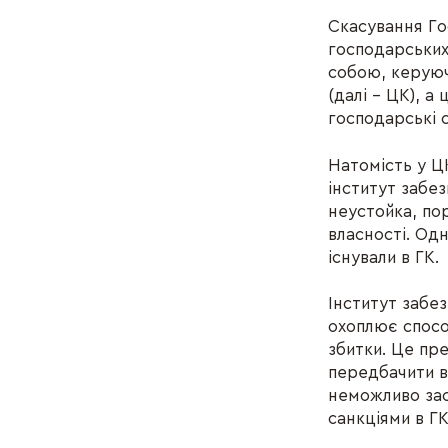
Скасування Го
господарських
собою, керуюч
(далі – ЦК), а
господарські с
Натомість у Ц
інститут забе
неустойка, пор
власності. Одн
існували в ГК.
Інститут забе
охоплює спосо
збитки. Це пр
передбачити в 
неможливо зас
санкціями в ГК