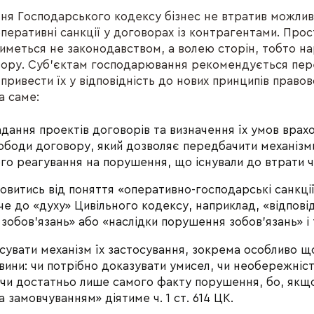
ння Господарського кодексу бізнес не втратив можлив
перативні санкції у договорах із контрагентами. Прос
тиметься не законодавством, а волею сторін, тобто на
ору. Суб’єктам господарювання рекомендується пере
привести їх у відповідність до нових принципів право
а саме:
адання проектів договорів та визначення їх умов врах
ободи договору, який дозволяє передбачити механізм
го реагування на порушення, що існували до втрати ч
витись від поняття «оперативно-господарські санкції»
е до «духу» Цивільного кодексу, наприклад, «відповід
обов’язань» або «наслідки порушення зобов’язань» і т
исувати механізм їх застосування, зокрема особливо 
вини: чи потрібно доказувати умисел, чи необережніст
чи достатньо лише самого факту порушення, бо, якщ
а замовчуванням» діятиме ч. 1 ст. 614 ЦК.