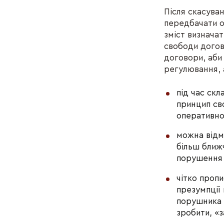
Після скасува
передбачати о
зміст визнача
свободи догов
договори, аби 
регулювання, 
під час скл
принцип св
оперативно
можна відмо
більш ближч
порушення з
чітко проп
презумпції 
порушника 
зробити, «з