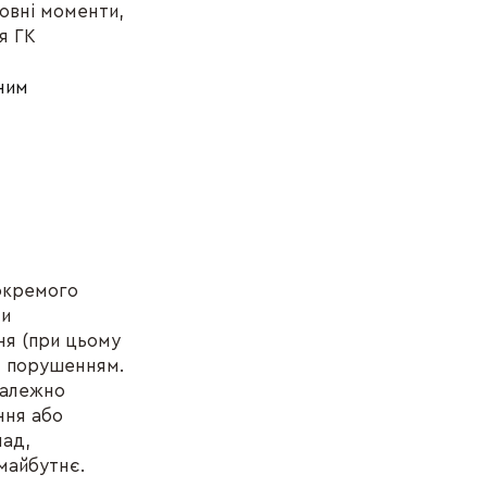
новні моменти,
я ГК
аним
 окремого
ли
ня (при цьому
ня порушенням.
належно
ння або
лад,
майбутнє.