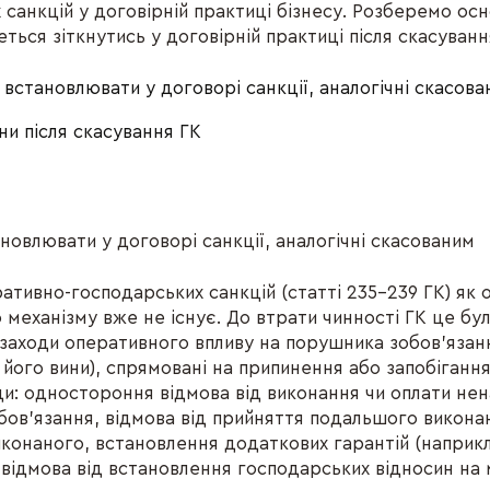
 санкцій у договірній практиці бізнесу. Розберемо ос
ться зіткнутись у договірній практиці після скасуванн
встановлювати у договорі санкції, аналогічні скасов
и після скасування ГК
новлювати у договорі санкції, аналогічні скасованим
ративно-господарських санкцій (статті 235–239 ГК) як
 механізму вже не існує. До втрати чинності ГК це бу
заходи оперативного впливу на порушника зобов’язан
 його вини), спрямовані на припинення або запобіган
ди: одностороння відмова від виконання чи оплати не
бов’язання, відмова від прийняття подальшого викона
конаного, встановлення додаткових гарантій (наприк
 відмова від встановлення господарських відносин на 