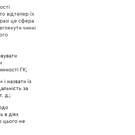
ості
то відтепер їх
разі це сфера
глянути чинні
вого
овувати
и
инності ГК;
 і назвати їх
альність за
. д.;
щодо
ь в діях
о цього не