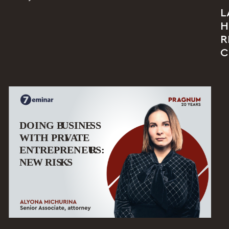
L
H
R
C