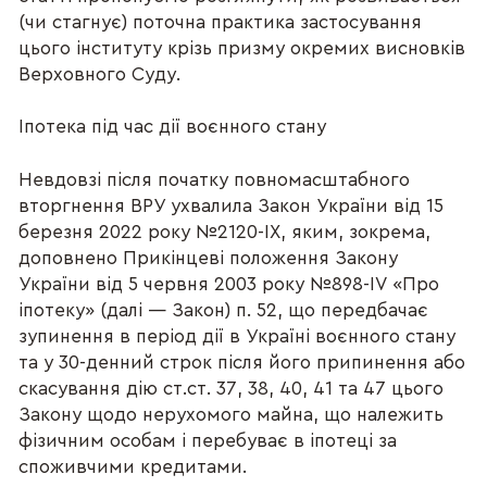
(чи стагнує) поточна практика застосування
цього інституту крізь призму окремих висновків
Верховного Суду.
Іпотека під час дії воєнного стану
Невдовзі після початку повномасштабного
вторгнення ВРУ ухвалила Закон України від 15
березня 2022 року №2120-IX, яким, зокрема,
доповнено Прикінцеві положення Закону
України від 5 червня 2003 року №898-IV «Про
іпотеку» (далі — Закон) п. 52, що передбачає
зупинення в період дії в Україні воєнного стану
та у 30-денний строк після його припинення або
скасування дію ст.ст. 37, 38, 40, 41 та 47 цього
Закону щодо нерухомого майна, що належить
фізичним особам і перебуває в іпотеці за
споживчими кредитами.