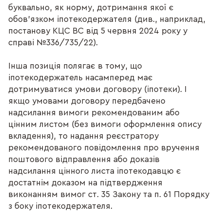
буквально, як норму, дотримання якої є
обов’язком іпотекодержателя (див., наприклад,
постанову КЦС ВС від 5 червня 2024 року у
справі №336/735/22).
Інша позиція полягає в тому, що
іпотекодержатель насамперед має
дотримуватися умови договору (іпотеки). І
якщо умовами договору передбачено
надсилання вимоги рекомендованим або
цінним листом (без вимоги оформлення опису
вкладення), то надання реєстратору
рекомендованого повідомлення про вручення
поштового відправлення або доказів
надсилання цінного листа іпотекодавцю є
достатнім доказом на підтвердження
виконанням вимог ст. 35 Закону та п. 61 Порядку
з боку іпотекодержателя.