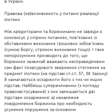
в Україні.
Правова (не)визначеність у питанні реалазції
іпотеки
Між кредиторами та боржниками не завжди є
консенсус у спірних питаннях, пов’язаних із
обставинами виконання грошових зобов’язань
(сумою боргу, строком виконання тощо). І таке
непорозуміння призводить до того, що
боржники зазвичай вважають несправедливим
сам факт позасудового звернення стягнення на
предмет іпотеки (на підставі ст.ст. 37, 38 Закону)
й намагаються оскаржити його з тих чи інших
підстав. Найбільш суперечливими (з погляду
правозастосування) з них залишаються дві
підстави оскарження: a) неналежне
повідомлення боржника про необхідність
усунення порушення за основним