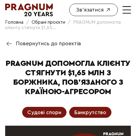
Зв'язатися
Головна
/
Обрані проєкти
/
PRAGNUM допомогла
клієнту стягнути $1,65...
Повернутись до проектів
PRAGNUM ДОПОМОГЛА КЛІЄНТУ
СТЯГНУТИ $1,65 МЛН З
БОРЖНИКА, ПОВ'ЯЗАНОГО З
КРАЇНОЮ-АГРЕСОРОМ
Судові спори
Банкрутство