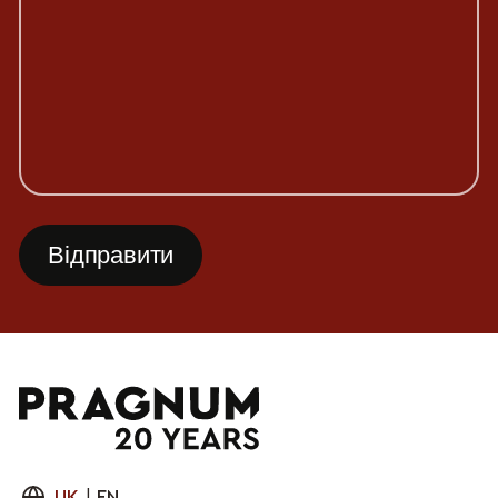
UK
|
EN