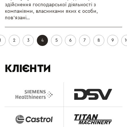
здійснення господарської діяльності з
компаніями, власниками яких є особи,
пов’язані...
1
2
3
4
5
6
7
8
9
1
КЛІЄНТИ