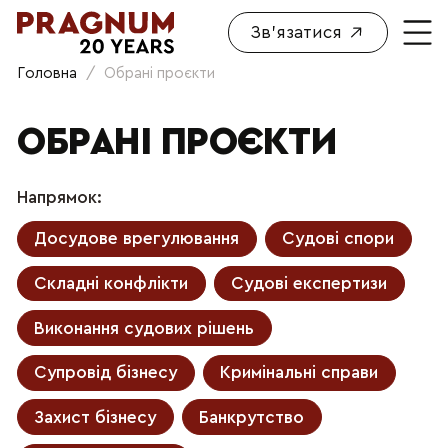
Зв'язатися
Головна
/
Обрані проєкти
ОБРАНІ ПРОЄКТИ
Напрямок:
Досудове врегулювання
Судові спори
Складні конфлікти
Судові експертизи
Виконання судових рішень
Супровід бізнесу
Кримінальні справи
Захист бізнесу
Банкрутство