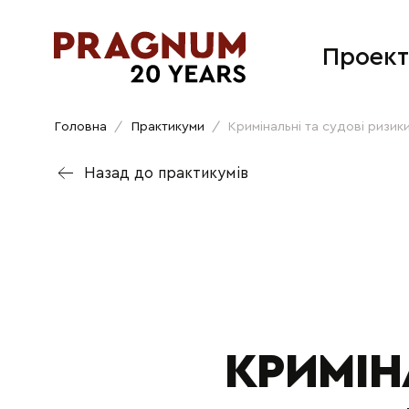
Проект
Головна
/
Практикуми
/
Кримінальні та судові ризики
Назад до практикумів
КРИМІН