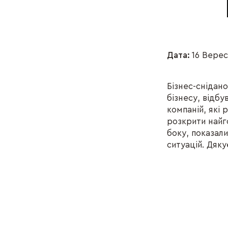
Дата:
16 Верес
Бізнес-снідан
бізнесу, відбу
компаній, які 
розкрити найго
боку, показали
ситуацій. Дяку