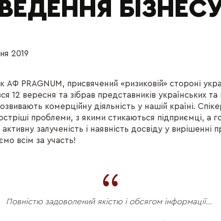
ВЕДЕННЯ БІЗНЕС
ня 2019
ок АФ PRAGNUM, присвячений «ризиковій» стороні укр
вся 12 вересня та зібрав представників українських та
розвивають комерційну діяльність у нашій країні. Спік
стріші проблеми, з якими стикаються підприємці, а гос
 активну залученість і наявність досвіду у вирішенні 
ємо всім за участь!
Повністю задоволений якістю і обсягом інформації…