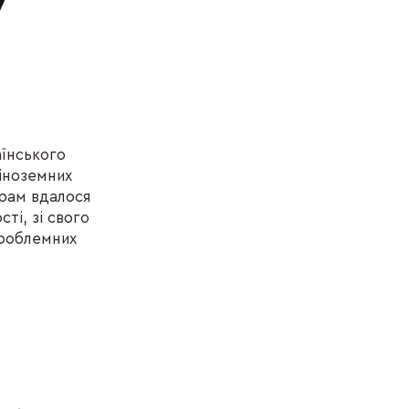
У
аїнського
 іноземних
ерам вдалося
ті, зі свого
проблемних