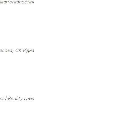
нафтогазпостач
лова, СК Рідна
cid Reality Labs