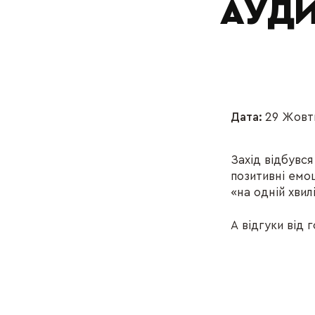
АУД
Дата:
29 Жовт
Захід відбувс
позитивні емоц
«на одній хвилі
А відгуки від 