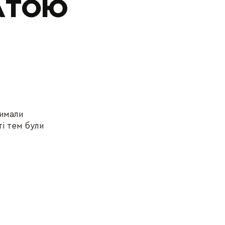
АТОЮ
римали
ті тем були