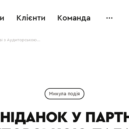
и
Клієнти
Команда
ві з Аудиторською...
Минула подія
СНІДАНОК У ПАРТН