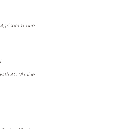
 Agricom Group
ю!
ath AC Ukraine