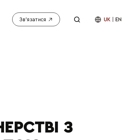
Зв'язатися
UK
|
EN
ЕРСТВІ З