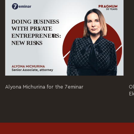
Alyona Michurina for the 7eminar
Ol
E