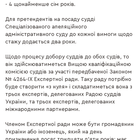
- 4 щонайменше сім років.
Для претендентів на посаду судді
Спеціалізованого апеляційного
адміністративного суду до кожної вимоги щодо
стажу додається два роки.
Щодо процесу добору суддів до обох судів, то
він здійснюватиметься Вищою кваліфікаційною
комісією суддів за участі передбаченої Законом
№ 4264-IX Експертної ради. Таку раду потрібно
буде створити «з нуля» і складатиметься вона з
трьох експертів, делегованих Радою суддів
України, та трьох експертів, делегованих
міжнародними партнерами.
Членом Експертної ради може бути громадянин
України або іноземець, який на день
призначення досяг тридцяти п'яти років; має