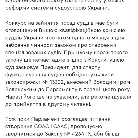
Європейського Союзу Ukraine Facility у межах
реформи системи судоустрою України.
Конкурс на зайняття посад суддів має бути
оголошений Вищою кваліфікаційною комісією
суддів України протягом одного місяця з дня
набрання чинності законом про створення
спеціалізованих судів. При цьому наразі такого
закону ще немає, адже згідно з Конституцією
суд засновує Президент, для старту
функціонування судів необхідно ухвалити
законопроєкт № 13302, внесений Володимиром
Зеленським до Парламенту в травні цього року.
Наразі його ще не ухвалили, але рекомендували
до прийняття в другому читанні.
Тож поки Парламент розглядає питання
створення СОАС і СААС, пропонуємо
звернутися до Закону № 4264-IX, аби більш