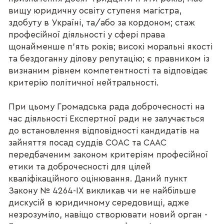
вищу юридичну освіту ступеня магістра,
здобуту в Україні, та/або за кордоном; стаж
професійної діяльності у сфері права
щонайменше п'ять років; високі моральні якості
та бездоганну ділову репутацію; є правником із
визнаним рівнем компетентності та відповідає
критерію політичної нейтральності.
При цьому Громадська рада доброчесності на
час діяльності Експертної ради не залучається
до встановлення відповідності кандидатів на
зайняття посад суддів СОАС та СААС
передбаченим законом критеріям професійної
етики та доброчесності для цілей
кваліфікаційного оцінювання. Даний пункт
Закону № 4264-IX викликав чи не найбільше
дискусій в юридичному середовищі, адже
незрозуміло, навіщо створювати новий орган -