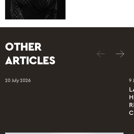
OTHER
ARTICLES
20 July 2026
9 
L
H
R
C