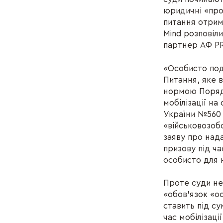
юридичні «про
питання отрим
Mind розповіл
партнер АФ P
«Особисто под
Питання, яке 
нормою Порядк
мобілізації н
України №560 в
«військовозоб
заяву про над
призову під ча
особисто для 
Проте суди не
«обов'язок «о
ставить під су
час мобілізац