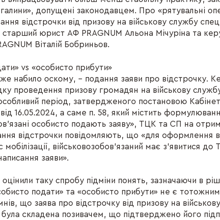
галини», допущені законодавцем. Про «рятувальні опер
ання відстрочки від призову на військову службу спец
и старший юрист АФ PRAGNUM Альона Мічуріна та ке
RAGNUM Віталій Бобриньов.
ати» vs «особисто прибути»
вже набило оскому, – подання заяви про відстрочку. 
у проведення призову громадян на військову службу
а особливий період, затвердженого постановою Кабінет
ід 16.05.2024, а саме п. 58, який містить формулюван
ов’язані особисто подають заяву», ТЦК та СП на отр
ання відстрочки повідомляють, що «для оформлення в
с мобілізації, військовозобов'язаний має з'явитися до
написання заяви».
 оцінили таку спробу підміни понять, зазначаючи в рі
собисто подати» та «особисто прибути» не є тотожним
мнів, що заява про відстрочку від призову на військов
ії була складена позивачем, що підтверджено його під