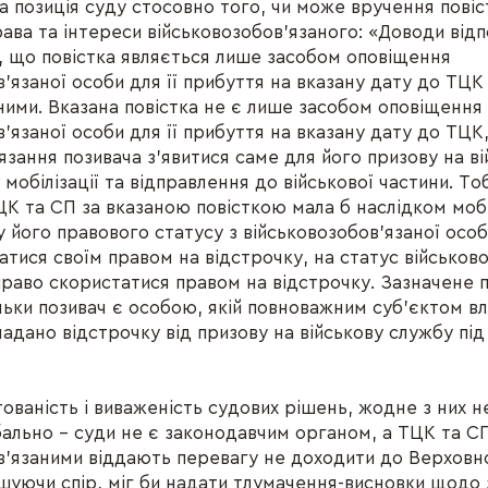
а позиція суду стосовно того, чи може вручення повіс
ава та інтереси військовозобов’язаного: «Доводи відп
, що повістка являється лише засобом оповіщення
в’язаної особи для її прибуття на вказану дату до ТЦК
ими. Вказана повістка не є лише засобом оповіщення
’язаної особи для її прибуття на вказану дату до ТЦК,
язання позивача з'явитися саме для його призову на в
 мобілізації та відправлення до військової частини. То
ЦК та СП за вказаною повісткою мала б наслідком моб
у його правового статусу з військовозобов’язаної особ
атися своїм правом на відстрочку, на статус військов
право скористатися правом на відстрочку. Зазначене
ільки позивач є особою, якій повноважним суб'єктом в
адано відстрочку від призову на військову службу під
ованість і виваженість судових рішень, жодне з них н
ально – суди не є законодавчим органом, а ТЦК та СП
в’язаними віддають перевагу не доходити до Верховн
ішуючи спір, міг би надати тлумачення-висновки щодо