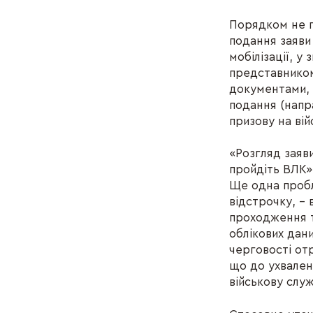
Порядком не п
подання заяви 
мобілізації, у
представником
документами,
подання (напр
призову на вій
«Розгляд заяви
пройдіть ВЛК»
Ще одна пробл
відстрочку, –
проходження т
облікових дан
черговості от
що до ухвален
військову служ