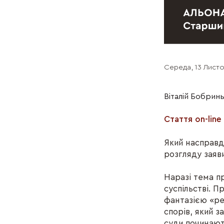
Середа, 13 Лист
Віталій Бобрин
Стаття on-lin
Який насправді
розгляду заяв
Наразі тема п
суспільстві. 
фантазією «ре
спорів, який з
суди починают