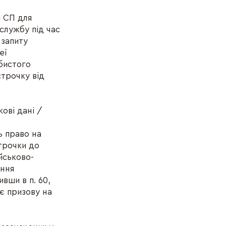
й СП для
 службу під час
 запиту
еї
бистого
трочку від
кові дані /
ь право на
трочки до
йськово-
ання
вши в п. 60,
є призову на