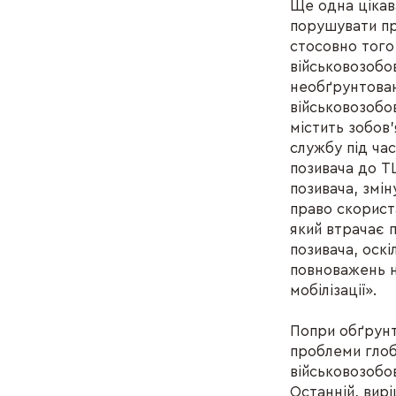
Ще одна цікав
порушувати пр
стосовно того
військовозобо
необґрунтован
військовозобов
містить зобов'
службу під час
позивача до Т
позивача, змін
право скорист
який втрачає 
позивача, оск
повноважень н
мобілізації».
Попри обґрунт
проблеми глоб
військовозобо
Останній, вир