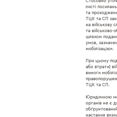
Стосовно уточ
листі посилань
та проходженн
ТЦК та СП зак
на військову 
та військово-
шляхом подання
умов, зазначен
мобілізацію».
При цьому под
або втрати) в
вимоги мобілі
правопорушенн
ТЦК та СП.
Юридичною мов
органів не є 
обґрунтований
настання визн