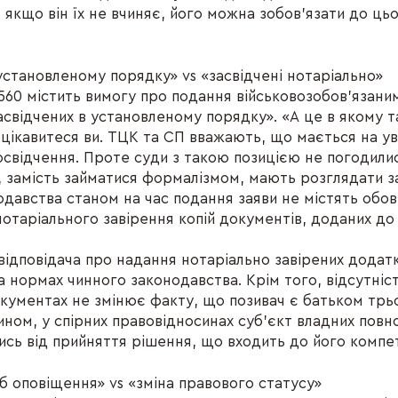
і, якщо він їх не вчиняє, його можна зобов'язати до ц
 установленому порядку» vs «засвідчені нотаріально»
0 містить вимогу про подання військовозобов'язаним
асвідчених в установленому порядку». «А це в якому 
оцікавитеся ви. ТЦК та СП вважають, що мається на ув
освідчення. Проте суди з такою позицією не погодилис
 замість займатися формалізмом, мають розглядати за
давства станом на час подання заяви не містять обов
отаріального завірення копій документів, доданих до 
відповідача про надання нотаріально завірених додатк
а нормах чинного законодавства. Крім того, відсутніст
окументах не змінює факту, що позивач є батьком трьо
чином, у спірних правовідносинах суб'єкт владних пов
сь від прийняття рішення, що входить до його компет
іб оповіщення» vs «зміна правового статусу»