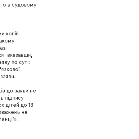
ього в судовому
и копій
такому
азі
я, вказавши,
яву по суті:
'язкової
заяви.
ів до заяви не
ь підпису
х дітей до 18
новажень не
енції».