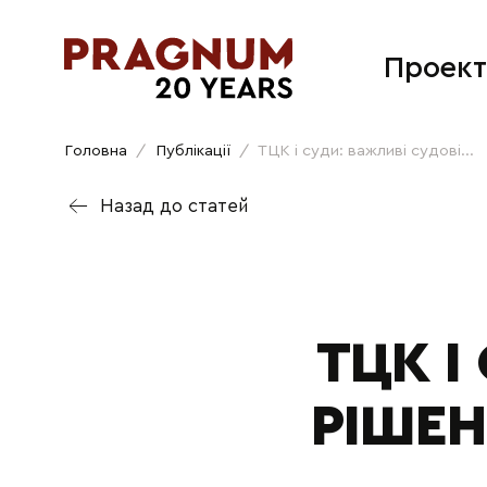
Проект
Головна
/
Публікації
/
ТЦК і суди: важливі судові...
Назад до статей
ТЦК І
РІШЕН