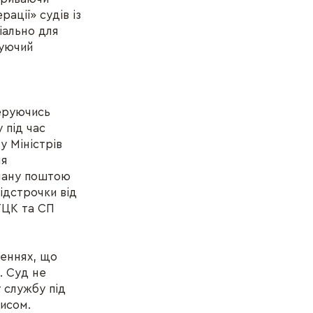
ації» судів із
іально для
руючий
Керуючись
 під час
у Міністрів
ня
иману поштою
ідстрочки від
 ТЦК та СП
шеннях, що
. Суд не
у службу під
писом.