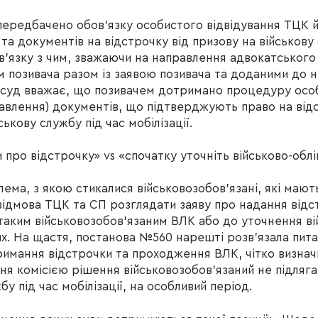
ередбачено обов'язку особистого відвідування ТЦК 
та документів на відстрочку від призову на військову
 зв'язку з чим, зважаючи на направлення адвокатського
 позивача разом із заявою позивача та доданими до н
 суд вважає, що позивачем дотримано процедуру осо
авлення) документів, що підтверджують право на відс
ськову службу під час мобілізації.
 про відстрочку» vs «спочатку уточніть військово-облі
ема, з якою стикалися військовозобов’язані, які мают
 відмова ТЦК та СП розглядати заяву про надання відс
аким військовозобов’язаним ВЛК або до уточнення ві
их. На щастя, постанова №560 нарешті розв’язала пит
римання відстрочки та проходження ВЛК, чітко визначи
ня комісією рішення військовозобов’язаний не підляга
бу під час мобілізації, на особливий період.