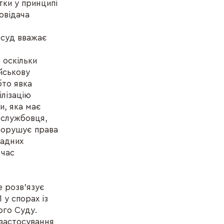
тки у принципі
овідача
 суд вважає
 оскільки
ійськову
бто явка
ілізацію
и, яка має
ослужбовця,
 порушує права
ладних
 час
е розв'язує
 у спорах із
ого Суду.
 застосування