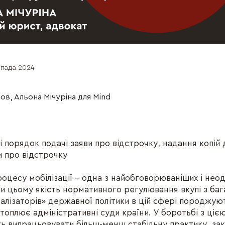
опада 2024
ьов,
Альона Мічуріна
для Mind
e
 порядок подачі заяви про відстрочку, надання копій 
и про відстрочку
роцесу мобілізації – одна з найобговорюваніших і нео
При цьому якість нормативного регулювання вкупі з ба
алізаторів» державної політики в цій сфері породжуют
атоплює адміністративні суди країни. У боротьбі з ціє
ь випрацьовувати більш-менш стабільну практику, за