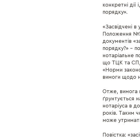
конкретні дії 
порядку».
«Засвідчені в
Положення №56
документів «з
порядку?» – п
нотаріальне п
що ТЦК та СП,
«Норми законо
вимоги щодо н
Отже, вимога 
ґрунтується н
нотаріуса в д
років. Таким 
може утримати
Повістка: «зас