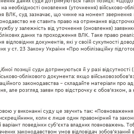
нення даних суди дотримуються такої позиції: «Щодо 
 на необхідності оновлення (уточнення) військово-обл
я ВЛК, суд зазначає, що чинне на момент звернення 
онодавство не ставить право на отримання відстрочки
службу у залежність від уточнення (оновлення) заявни
облікових даних та проходження ВЛК. Таке право реалі
 відповідних документів, які у своїй сукупності дово
их у ст. 23 Закону України «Про мобілізаційну підгото
ібної позиції суди дотримуються й у разі відсутності
ійськово-облікового документа: якщо військовозобов’
заційного законодавства – складайте матеріали про ад
я, але розгляд заяви про відстрочку є обов’язком, а
ою у виконанні суду це звучить так: «Повноваженн
дискреційними, коли є лише один правомірний та закон
 варіант поведінки суб'єкта владних повноважень. Тоб
ачених законодавством умов відповідач зобов'язаний 