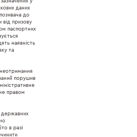
зазначених у
ікових даних
позивача до
 від призову
ком паспортних
зується
дять наявність
вку та
 (неотримання
язаний порушив
міністративне
 не правом
я державних
но
то в разі
вчинити