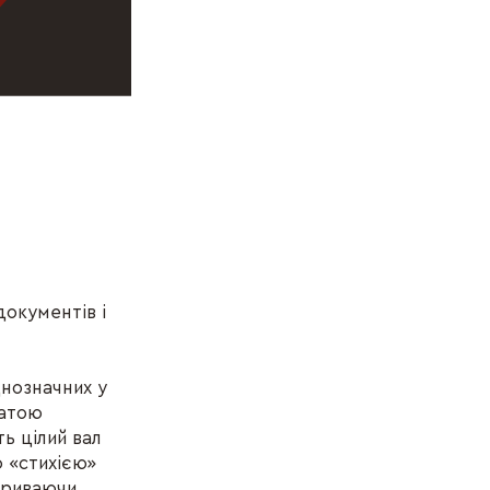
документів і
днозначних у
гатою
ь цілий вал
ю «стихією»
криваючи