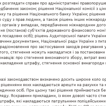
 розглядати справи про адміністративні правопоруше
дбачених законом; рішення Національної комісії з цін
ку та рішення Національного банку України; рішення
 суду з прав людини, а також рішень інших міжнарод
 органів у випадках, передбачених міжнародним дог
ння (постанов) суб’єктів державного фінансового моні
 посадових осіб); рішень Аудиторської палати України
авчими документами, Національної ради України з пит
 радіомовлення про застосування заходів реагування у
того, стягнення можуть накладатися і за постановами
онавців: про стягнення виконавчого збору, витрат ви
накладення штрафу, стягнення основної винагороди 
разі законодавством визначено досить широке коло ор
а рішеннями яких накладаються арешти на рахунки та 
идичних осіб. При цьому такі рішення приймаються б
ляду. Яскравими прикладами, із яким доволі часто ст
штрафи, які накладаються патрульними поліцейськими