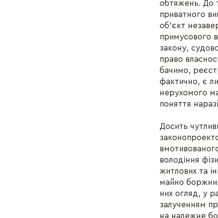
обтяжень. До 
приватного в
об’єкт незаве
примусового в
закону, судов
право власнос
бачимо, реєст
фактично, є л
нерухомого ма
поняття наразі
Досить чутлив
законопроекто
вмотивованого
володіння фіз
житлових та і
майно боржник
них огляд, у р
залученням пра
на належне бо