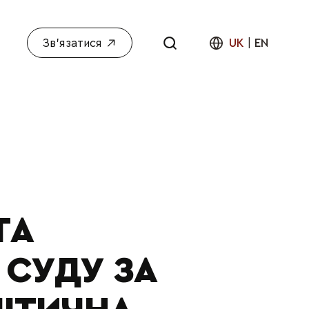
Зв'язатися
UK
|
EN
ТА
 СУДУ ЗА