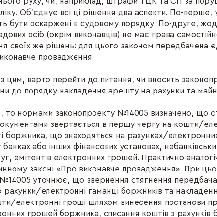
ього руху, чи, наприклад, штрафи ТЦК та СП за пору
ліку. Об’єднує всі ці рішення два аспекти. По-перше, у
ь бути оскаржені в судовому порядку. По-друге, жоде
адових осіб (окрім виконавців) не має права самостійн
я своїх же рішень: для цього законом передбачена 
виконавче провадження.
із цим, варто перейти до питання, чи вносить законо
іни до порядку накладення арешту на рахунки та майн
, то нормами законопроекту №14005 визначено, що с
окументами звертається в першу чергу на кошти/еле
сті боржника, що знаходяться на рахунках/електронни
у банках або інших фінансових установах, небанківськи
луг, емітентів електронних грошей. Практично аналог
 чинному законі «Про виконавче провадження». При ць
 №14005 уточнює, що звернення стягнення передбач
о рахунки/електронні гаманці боржників та накладен
шти/електронні гроші шляхом винесення постанови п
онних грошей боржника, списання коштів з рахунків