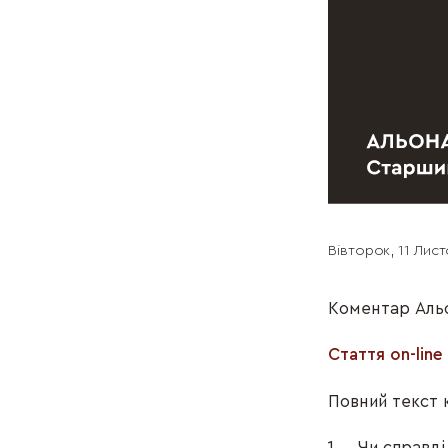
Вівторок, 11 Лис
Коментар Альо
Стаття on-line
Повний текст 
1. Чи справді