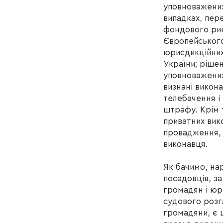
уповноважених
випадках, пере
фондового рин
Європейського
юрисдикційних
України; ріше
уповноважених
визнані викон
телебачення і
штрафу. Крім 
приватних вик
провадження, 
виконавця.
Як бачимо, на
посадовців, з
громадян і юр
судового розг
громадяни, є 