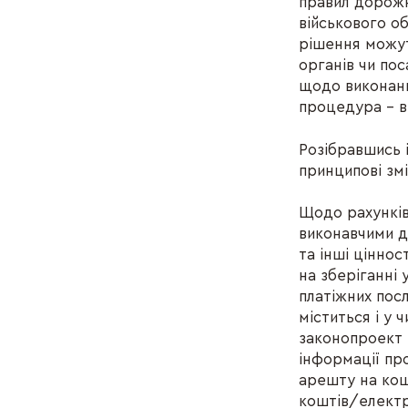
правил дорожн
військового об
рішення можут
органів чи пос
щодо виконанн
процедура – 
Розібравшись 
принципові зм
Щодо рахунків
виконавчими д
та інші цінно
на зберіганні 
платіжних пос
міститься і у
законопроект
інформації пр
арешту на ко
коштів/електр