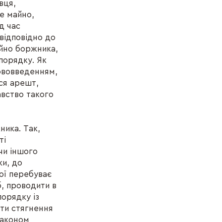
вця,
е майно,
д час
відповідно до
йно боржника,
порядку. Як
нововведенням,
ься арешт,
авство такого
ика. Так,
ті
чи іншого
ки, до
кої перебуває
б, проводити в
порядку із
ати стягнення
законом