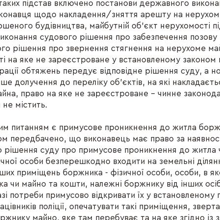
таких підстав включено постанови державного викона
иконавця щодо накладення/зняття арешту на нерухом
ршеного будівництва, майбутній об’єкт нерухомості пі
иконання судового рішення про забезпечення позову 
ого рішення про звернення стягнення на нерухоме ма
ті на яке не зареєстроване у встановленому законом 
рації обтяжень передує відповідне рішення суду, а 
ише долучення до переліку об’єктів, на які накладаєт
йна, право на яке не зареєстроване – чинне законод
 не містить.
им питанням є примусове проникнення до житла боржн
м передбачено, що виконавець має право за наявнос
 рішення суду про примусове проникнення до житла 
ичної особи безперешкодно входити на земельні ділян
нших приміщень боржника - фізичної особи, особи, в я
а чи майно та кошти, належні боржнику від інших осі
азі потреби примусово відкривати їх у встановленому 
цівників поліції, опечатувати такі приміщення, зверт
ржнику майно, яке там перебуває та на яке згідно із 