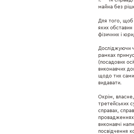
майна без ріш
Для того, щоб 
яких обставин
фізичних і юри
Досліджуючи ч
рамках примус
(посадових ос
виконавчих до
щодо тих самих
видавати.
Окрім, власне,
третейських су
справах, спра
провадженнях 
виконавчі напи
посвідчення ко