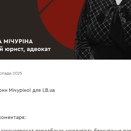
топада 2025
ни Мічуріної для LB.ua
коментаря:
 законопроєкт передбачає можливість блокування рах