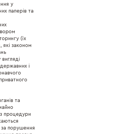
ння у
них паперів та
них
овором
торингу (їх
, які законом
ань
 вигляді
 державних і
конавчого
приватного
ганів та
майно
ез процедури
икаються
 за порушення