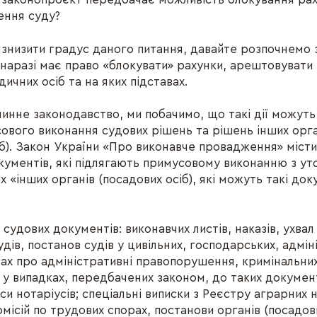
ення суду?
знизити градус даного питання, давайте розпочнемо з 
 наразі має право «блокувати» рахунки, арештовувати
дичних осіб та на яких підставах.
инне законодавство, ми побачимо, що такі дії можуть
ового виконання судових рішень та рішень інших орга
іб). Закон України «Про виконавче провадження» місти
кументів, які підлягають примусовому виконанню з у
 «інших органів (посадових осіб), які можуть такі до
 судових документів: виконавчих листів, наказів, ухвал
дів, постанов судів у цивільних, господарських, адмін
вах про адміністративні правопорушення, кримінальни
у випадках, передбачених законом, до таких докумен
си нотаріусів; спеціальні виписки з Реєстру аграрних 
місій по трудових спорах, постанови органів (посадови