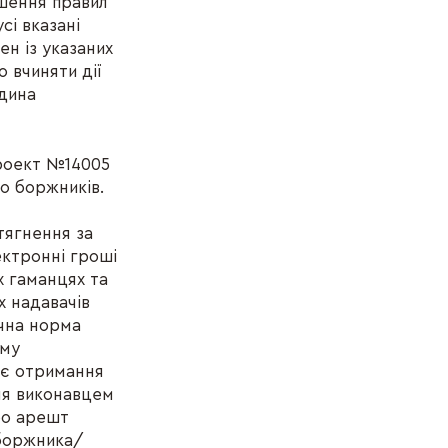
шення правил
сі вказані
н із указаних
о вчиняти дії
єдина
проект №14005
о боржників.
тягнення за
ктронні гроші
х гаманцях та
х надавачів
ічна норма
ому
ає отримання
ня виконавцем
ро арешт
 боржника/