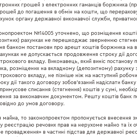
тронних грошей з електронних гаманців боржника (п
рошей до погашення в обмін на кошти, що перерахов
ахунок органу державної виконавчої служби, приватно
конопроектом №14005 уточнено, що розміщення кошті
озитних) рахунках не перешкоджає зверненню стягнен
ня банком постанови про арешт коштів боржника на 
рахунках не допускається продовження строку дії дог
строкового вкладу. Виконавець, який виніс постанову
ка, розміщених на вкладному (депозитному) рахунку 
строкового вкладу, не пізніше ніж на наступний робочи
оку дії такого договору зобов’язаний надіслати банку
примусове списання (стягнення) коштів у сумі, необхі
ення за виконавчим документом. Решту коштів банк 
овідно до умов договору.
 майна, то законопроектом пропонується внесення зм
 реєстрацію речових прав на нерухоме майно та їх о
е провадження» в частині підстав для державної реєс