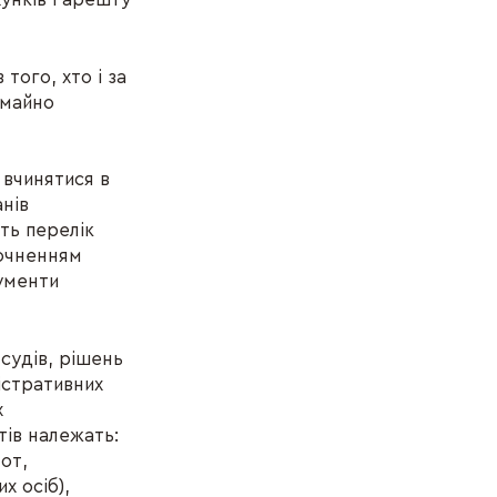
того, хто і за
 майно
 вчинятися в
нів
ть перелік
точненням
кументи
 судів, рішень
істративних
х
тів належать:
нот,
х осіб),