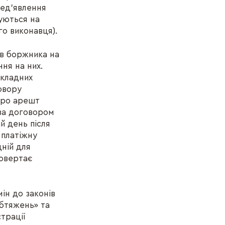
ред’явлення
уються на
го виконавця).
в боржника на
ня на них.
вкладних
овору
 про арешт
за договором
й день після
 платіжну
дній для
повертає
ін до законів
бтяжень» та
трації