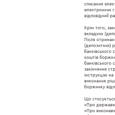
списання елек
електронних г
відповідний р
Крім того, за
вкладних (деп
Після отриман
(депозитних) 
банківського 
коштів боржни
банківського 
закінчення стр
інструкцію на 
виконання ріш
боржнику відп
Що стосується
«Про державну
«Про виконавч