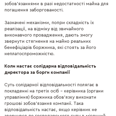
зобов’язаннями в разі недостатності майна для
погашення заборгованості.
Зазначені механізми, попри складність їх
реалізації, на відміну від звичайного
виконавчого провадження, дають змогу
звернути стягнення на майно реальних
бенефіціарів боржника, які стоять за його
неплатоспроможністю.
Коли настає солідарна відповідальність
директора за борги компанії
Суть солідарної відповідальності полягає в
покладенні на третіх осіб – керівника (органи
управління) боржника обов'язку виконати
грошові зобов'язання компанії. Така
відповідальність настає, якщо керівник не
звернувся до господарського суду в місячний