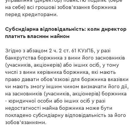
управління (директор) повністю поділяє (бере
на себе) всі грошові зобов’язання боржника
перед кредиторами.
Субсидіарна відповідальність: коли директор
платить власним майном
Згідно з абзацом 2 ч. 2 ст. 61 КУзПБ, у разі
банкрутства боржника з вини його засновників
(учасників, акціонерів) або інших осіб, у тому
числі з вини керівника боржника, які мають
право давати обов’язкові для боржника вказівки
чи мають змогу іншим чином визначати його дії,
на засновників (учасників, акціонерів) боржника
- юридичної особи або інших осіб у разі
недостатності майна боржника може бути
покладено субсидіарну відповідальність за його
зобов’язаннями.