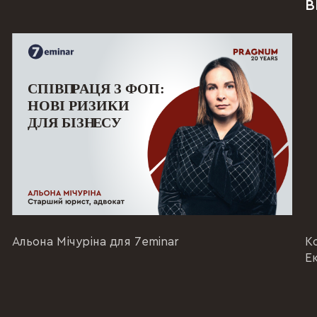
В
Альона Мічуріна для 7eminar
К
Е