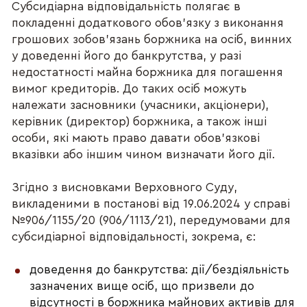
Субсидіарна відповідальність полягає в
покладенні додаткового обов’язку з виконання
грошових зобов’язань боржника на осіб, винних
у доведенні його до банкрутства, у разі
недостатності майна боржника для погашення
вимог кредиторів. До таких осіб можуть
належати засновники (учасники, акціонери),
керівник (директор) боржника, а також інші
особи, які мають право давати обов’язкові
вказівки або іншим чином визначати його дії.
Згідно з висновками Верховного Суду,
викладеними в постанові від 19.06.2024 у справі
№906/1155/20 (906/1113/21), передумовами для
субсидіарної відповідальності, зокрема, є:
доведення до банкрутства: дії/бездіяльність
зазначених вище осіб, що призвели до
відсутності в боржника майнових активів для