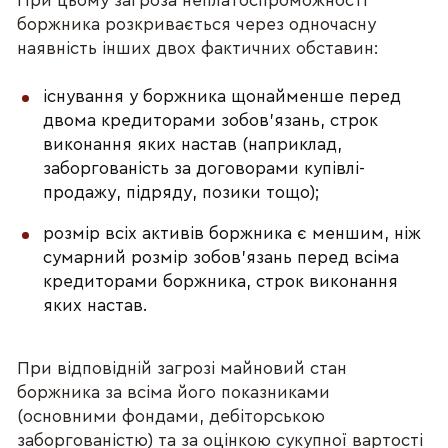
При цьому загроза неплатоспроможності
боржника розкривається через одночасну
наявність інших двох фактичних обставин:
існування у боржника щонайменше перед
двома кредиторами зобов’язань, строк
виконання яких настав (наприклад,
заборгованість за договорами купівлі-
продажу, підряду, позики тощо);
розмір всіх активів боржника є меншим, ніж
сумарний розмір зобов’язань перед всіма
кредиторами боржника, строк виконання
яких настав.
При відповідній загрозі майновий стан
боржника за всіма його показниками
(основними фондами, дебіторською
заборгованістю) та за оцінкою сукупної вартості