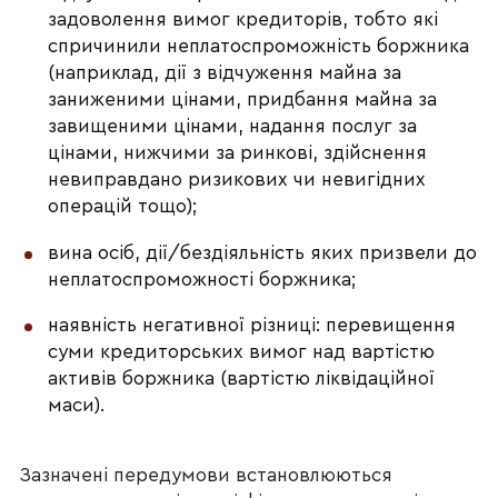
задоволення вимог кредиторів, тобто які
спричинили неплатоспроможність боржника
(наприклад, дії з відчуження майна за
заниженими цінами, придбання майна за
завищеними цінами, надання послуг за
цінами, нижчими за ринкові, здійснення
невиправдано ризикових чи невигідних
операцій тощо);
вина осіб, дії/бездіяльність яких призвели до
неплатоспроможності боржника;
наявність негативної різниці: перевищення
суми кредиторських вимог над вартістю
активів боржника (вартістю ліквідаційної
маси).
Зазначені передумови встановлюються