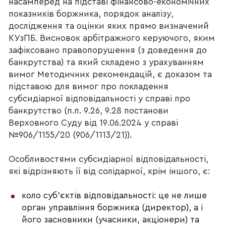
насамперед на підставі фінансово-економічних
показників боржника, порядок аналізу,
дослідження та оцінки яких прямо визначений
КУзПБ. Висновок арбітражного керуючого, яким
зафіксовано правопорушення (з доведення до
банкрутства) та який складено з урахуванням
вимог Методичних рекомендацій, є доказом та
підставою для вимог про покладення
субсидіарної відповідальності у справі про
банкрутство (п.п. 9.26, 9.28 постанови
Верховного Суду від 19.06.2024 у справі
№906/1155/20 (906/1113/21)).
Особливостями субсидіарної відповідальності,
які відрізняють її від солідарної, крім іншого, є:
коло суб’єктів відповідальності: це не лише
орган управління боржника (директор), а і
його засновники (учасники, акціонери) та