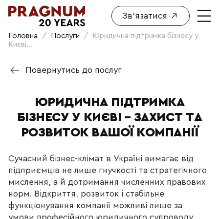
Зв'язатися
Головна
/
Послуги
/
Юридична підтримка бізнесу у
Києві...
Повернутись до послуг
ЮРИДИЧНА ПІДТРИМКА
БІЗНЕСУ У КИЄВІ – ЗАХИСТ ТА
РОЗВИТОК ВАШОЇ КОМПАНІЇ
Сучасний бізнес-клімат в Україні вимагає від
підприємців не лише гнучкості та стратегічного
мислення, а й дотримання численних правових
норм. Відкриття, розвиток і стабільне
функціонування компанії можливі лише за
умови професійного юридичного супроводу.