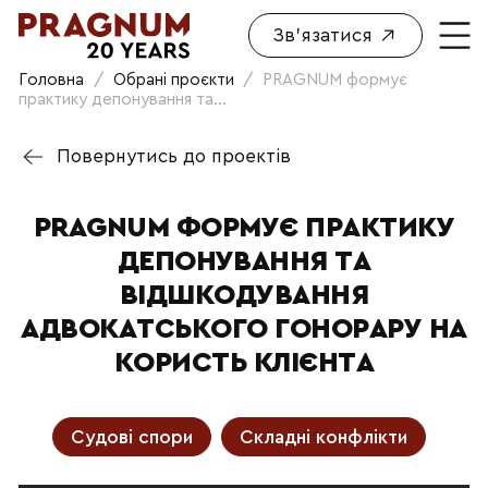
Зв'язатися
Головна
/
Обрані проєкти
/
PRAGNUM формує
практику депонування та...
Повернутись до проектів
PRAGNUM ФОРМУЄ ПРАКТИКУ
ДЕПОНУВАННЯ ТА
ВІДШКОДУВАННЯ
АДВОКАТСЬКОГО ГОНОРАРУ НА
КОРИСТЬ КЛІЄНТА
Судові спори
Складні конфлікти