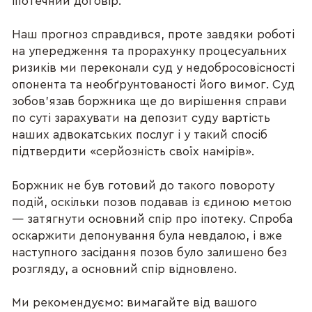
іпотечний договір.
Наш прогноз справдився, проте завдяки роботі
на упередження та прорахунку процесуальних
ризиків ми переконали суд у недобросовісності
опонента та необґрунтованості його вимог. Суд
зобов’язав боржника ще до вирішення справи
по суті зарахувати на депозит суду вартість
наших адвокатських послуг і у такий спосіб
підтвердити «серйозність своїх намірів».
Боржник не був готовий до такого повороту
подій, оскільки позов подавав із єдиною метою
— затягнути основний спір про іпотеку. Спроба
оскаржити депонування була невдалою, і вже
наступного засідання позов було залишено без
розгляду, а основний спір відновлено.
Ми рекомендуємо: вимагайте від вашого