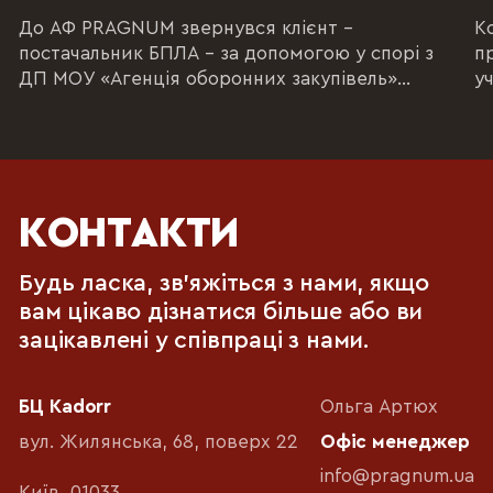
До АФ PRAGNUM звернувся клієнт –
К
постачальник БПЛА – за допомогою у спорі з
п
ДП МОУ «Агенція оборонних закупівель»
уч
(національна...
ен
КОНТАКТИ
Будь ласка, зв'яжіться з нами, якщо
вам цікаво дізнатися більше або ви
зацікавлені у співпраці з нами.
БЦ Kadorr
Ольга Артюх
вул. Жилянська, 68, поверх 22
Офіс менеджер
info@pragnum.ua
Київ, 01033