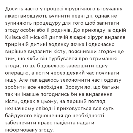
Досить часто у процесі хірургічного втручання
лікарі вирішують вчинити певні дії, однак не
зупиняють процедуру для того щоб запитати
згоду особи або її родичів. До прикладу, в одній
Київській міській дитячій лікарні хірург видаляв
трирічній дитині водянку яєчка і одночасно
вирішив видалити кісту, пояснивши згодом це
тим, що якби він турбувався про отримання
згоди, то це б довелось завершити одну
операцію, а потім через деякий час починати
іншу. Але так вдалось зекономити час і одразу
зробити все необхідне. Зрозуміло, що батьки
так чи інакше погодились би на видалення
кісти, однак в цьому, на перший погляд
незначному епізоді і приховується вся суть
байдужого відношення до необхідності
забезпечити право пацієнта надати
інформовану згоду.