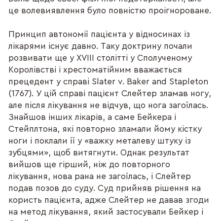
це волевиявлення було повністю проігнороване.
Принцип автономії пацієнта у відносинах із
лікарями існує давно. Таку доктрину почали
розвивати ще у XVIII столітті у Сполученому
Королівстві і хрестоматійним вважається
прецедент у справі Slater v. Baker and Stapleton
(1767). У цій справі пацієнт Слейтер зламав ногу,
але після лікування не відчув, що нога загоїлась.
Знайшов інших лікарів, а саме Бейкера і
Стейплтона, які повторно зламали йому кістку
ноги і поклали її у «важку металеву штуку із
зубцями», щоб витягнути. Однак результат
вийшов ще гірший, ніж до повторного
лікування, нова рана не загоїлась, і Слейтер
подав позов до суду. Суд прийняв рішення на
користь пацієнта, адже Слейтер не давав згоди
на метод лікування, який застосували Бейкер і