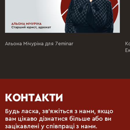
Альона Мічуріна для 7eminar
К
Е
КОНТАКТИ
Будь ласка, зв'яжіться з нами, якщо
вам цікаво дізнатися більше або ви
зацікавлені у співпраці з нами.