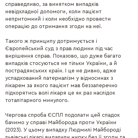
справедливо, за винятком випадків
невідкладної допомоги, коли пацієнт
непритомний і коли необхідно провести
операцію до отримання згоди на неї.
Такого ж принципу дотримується і
Європейський суд з прав людини під час
вирішення справ. Показово, що дуже багато
випадків стосуються не тільки України, а й
пострадянських країн. І це не дивно, адже
успадкований патерналізм у відносинах з
лікарем за якого пацієнт мав беззаперечно
підкорятись волі лікаря це як раз наслідок
тоталітарного минулого.
Чергова спроба ЄСПЛ подолати цей спадок
бачимо у справі Майборода проти України
(2023). У цьому випадку Людмилі Майбороді
львівські лікарі видалили нирку без її згоди та