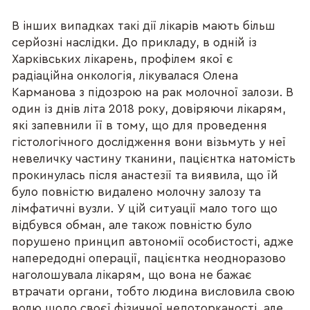
В інших випадках такі дії лікарів мають більш
серйозні наслідки. До прикладу, в одній із
Харківських лікарень, профілем якої є
радіаційна онкологія, лікувалася Олена
Карманова з підозрою на рак молочної залози. В
один із днів літа 2018 року, довіряючи лікарям,
які запевнили її в тому, що для проведення
гістологічного дослідження вони візьмуть у неї
невеличку частину тканини, пацієнтка натомість
прокинулась після анастезії та виявила, що їй
було повністю видалено молочну залозу та
лімфатичні вузли. У цій ситуації мало того що
відбувся обман, але також повністю було
порушено принцип автономії особистості, адже
напередодні операції, пацієнтка неодноразово
наголошувала лікарям, що вона не бажає
втрачати органи, тобто людина висловила свою
волю щодо своєї фізичної недоторканості, але