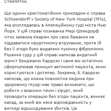
Стейплтон.
Ще одним хрестоматійним прикладом є справа
Schloendorff v Society of New York Hospital (1914),
яка розглядалась в Апеляційному суді міста Нью
Йорк. У цій справі позивачка Мері Шлендорф
чітко заявила лікарям про своє бажання не
піддаватися хірургічному втручанню, проте їй
без її згоди було видалено пухлину фіброміоми.
Рішення суду у цій справі написав видатний
юрист Бенджамін Кардозо і саме він остаточно
сформулював принцип автономії пацієнта, яким
користуються і дотепер. Зокрема, Б. Кардозо
написав, що кожна повнолітня людина при
здоровому глузді має право визначати, що
робити з власним тілом і хірург, який
проводить операцію без згоди пацієнта, вчиняє
напад, за який він несе відповідальність у
вигляді відшкодування збитків. Це