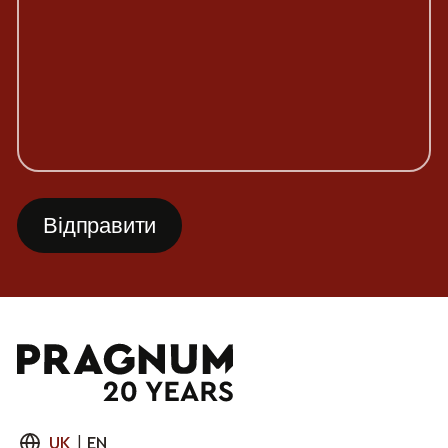
UK
|
EN