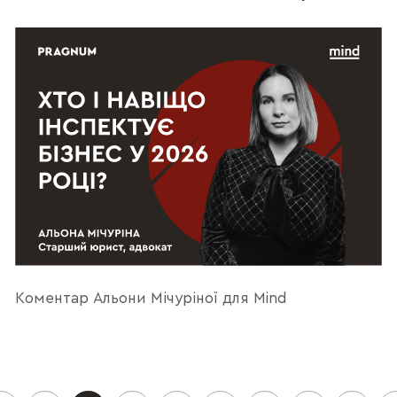
Коментар Альони Мічуріної для Mind