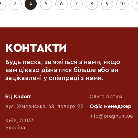
2
3
4
5
6
7
8
9
10
1
КОНТАКТИ
Будь ласка, зв'яжіться з нами, якщо
вам цікаво дізнатися більше або ви
зацікавлені у співпраці з нами.
БЦ Kadorr
Ольга Артюх
вул. Жилянська, 68, поверх 22
Офіс менеджер
info@pragnum.ua
Київ, 01033
Україна