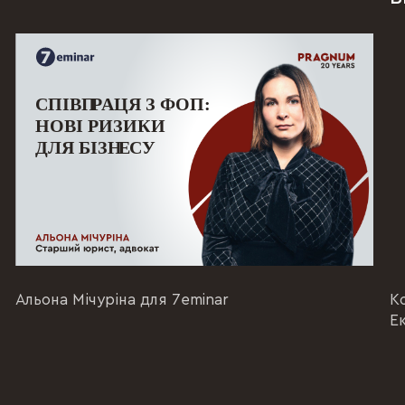
Альона Мічуріна для 7eminar
К
Е