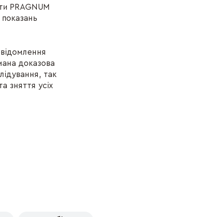
кати PRAGNUM
 показань
повідомлення
мана доказова
лідування, так
а зняття усіх