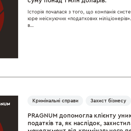
суму понад 1 млн доларів.
Історія почалася з того, що компанія сист
юре неіснуючих «податкових міліціонерів»
в...
Кримінальні справи
Захист бізнесу
PRAGNUM допомогла клієнту уни
податків та, як наслідок, захистил
менеджмент від кримінального п