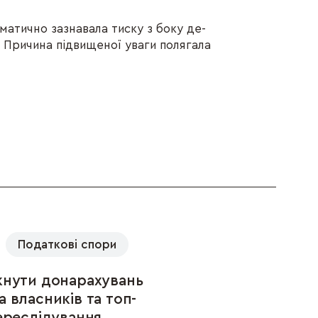
ематично зазнавала тиску з боку де-
. Причина підвищеної уваги полягала
Податкові спори
кнути донарахувань
а власників та топ-
ереслідування