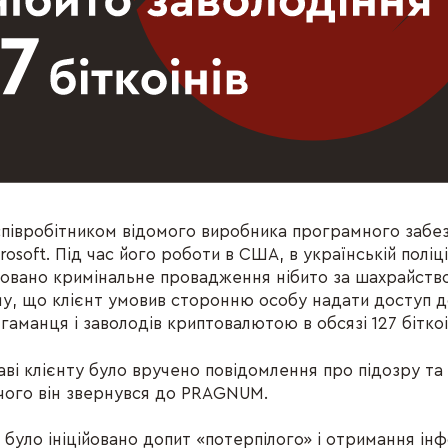
співробітником відомого виробника програмного забе
rosoft. Під час його роботи в США, в українській поліці
овано кримінальне провадження нібито за шахрайство
му, що клієнт умовив сторонню особу надати доступ 
аманця і заволодів криптовалютою в обсязі 127 біткоі
раві клієнту було вручено повідомлення про підозру т
 чого він звернувся до PRAGNUM.
 було ініційовано допит «потерпілого» і отримання ін