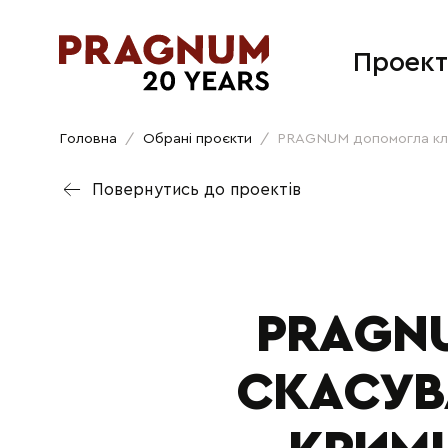
Проект
Головна
/
Обрані проєкти
/
PRAGNUM допомогла кліє
Повернутись до проектів
PRAGN
СКАСУВ