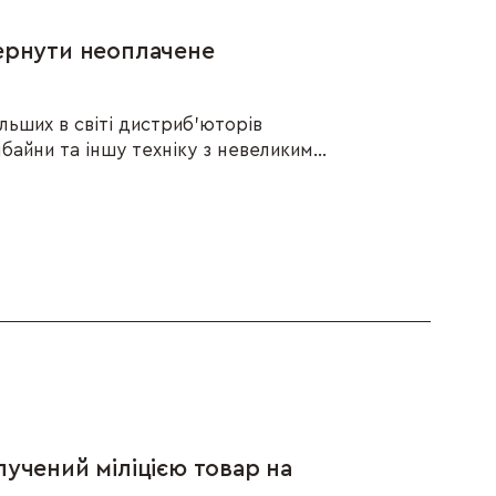
ернути неоплачене
ільших в світі дистриб’юторів
байни та іншу техніку з невеликим...
учений міліцією товар на