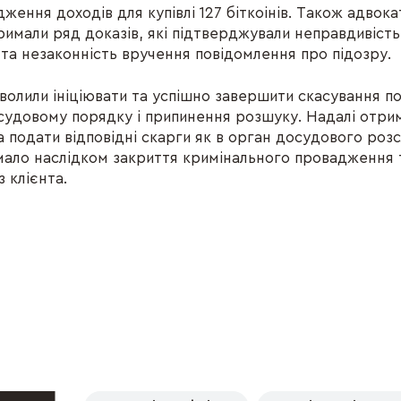
ження доходів для купівлі 127 біткоінів. Також адво
римали ряд доказів, які підтверджували неправдивість
 та незаконність вручення повідомлення про підозру.
озволили ініціювати та успішно завершити скасування 
 судовому порядку і припинення розшуку. Надалі отри
 подати відповідні скарги як в орган досудового розс
 мало наслідком закриття кримінального провадження т
 клієнта.