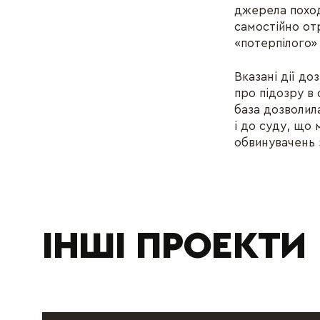
джерела поход
самостійно от
«потерпілого»
Вказані дії д
про підозру в
база дозволила
і до суду, що
обвинувачень з
ІНШІ ПРОЕКТИ