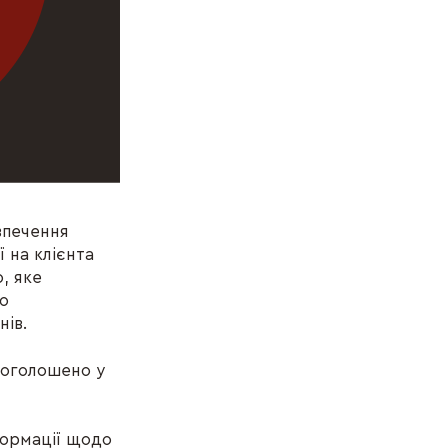
зпечення
ї на клієнта
, яке
до
нів.
а оголошено у
формації щодо