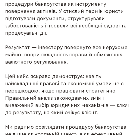
процедури банкрутства як інструменту
повернення активів. У стислий термін юристи
підготували документи, структурували
заборгованість і провели всі необхідні судові та
процесуальні дії.
Результат — інвестору повернуто все нерухоме
майно, попри складність справи й обмеження
валютного регулювання.
Цей кейс яскраво демонструє: навіть
найскладніші правові та економічні умови не є
перешкодою, якщо працювати стратегічно.
Правильний аналіз законодавчих змін і
виважений вибір юридичних механізмів — ключ
до результату, на який очікує клієнт.
Ми радимо розглядати процедуру банкрутства
не лише як «останній шанс», а як ефективний