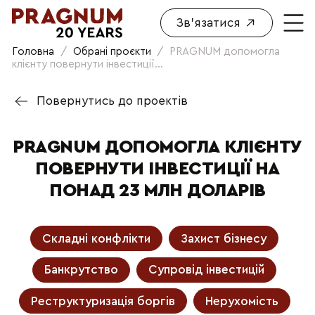
Зв'язатися
Головна
/
Обрані проєкти
/
PRAGNUM допомогла
клієнту повернути інвестиції...
Повернутись до проектів
PRAGNUM ДОПОМОГЛА КЛІЄНТУ
ПОВЕРНУТИ ІНВЕСТИЦІЇ НА
ПОНАД 23 МЛН ДОЛАРІВ
Складні конфлікти
Захист бізнесу
Банкрутство
Супровід інвестицій
Реструктуризація боргів
Нерухомість