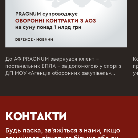
До АФ PRAGNUM звернувся клієнт –
К
постачальник БПЛА – за допомогою у спорі з
п
ДП МОУ «Агенція оборонних закупівель»
уч
(національна...
ен
КОНТАКТИ
Будь ласка, зв'яжіться з нами, якщо