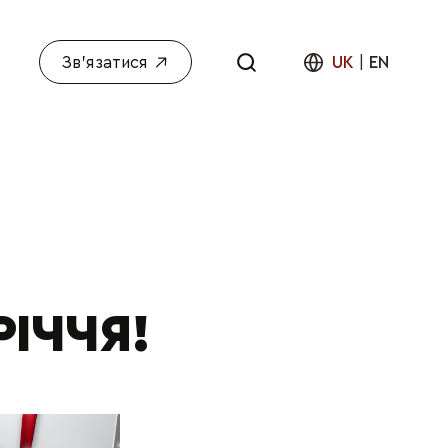
Зв'язатися
UK
|
EN
РІЧЧЯ!