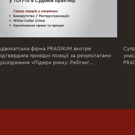
Адвокатська фірма PRAGNUM вкотре
Супр
підтвердила провідні позиції за результатами
унас
дослідження «Лідери ринку. Рейтинг
PRAG
юридичних компаній України-2026», який
юрид
щороку проводить «Юридична...