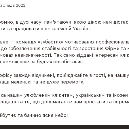
стопада 2022
омно, в дусі часу, пам’ятаючи, якою ціною нам дістає
ти та працювати в незалежній Україні.
вне — команду «зубастих» мотивованих професіоналів
 до забезпечення стабільності та зростання Фірми та
мовах невизначеності. Так само віддані інтересам клієн
х неможливе за будь-яких обставин…
фісу завжди відчинені, приїжджайте в гості, на чашку
наші маленькі та не дуже перемоги.
ка нашим улюбленим клієнтам, українським та інозем
ендації та те, що допомагаєте нам зростати та перем
йбутнє та бачимо ясне небо!