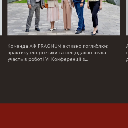
Команда АФ PRAGNUM активно поглиблює
практику енергетики та нещодавно взяла
участь в роботі VI Конференції з
енергетичного права Асоціації правників...