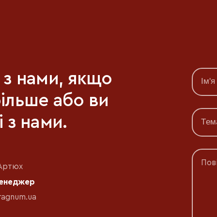
я з нами, якщо
більше або ви
і з нами.
Пов
Артюх
менеджер
ragnum.ua