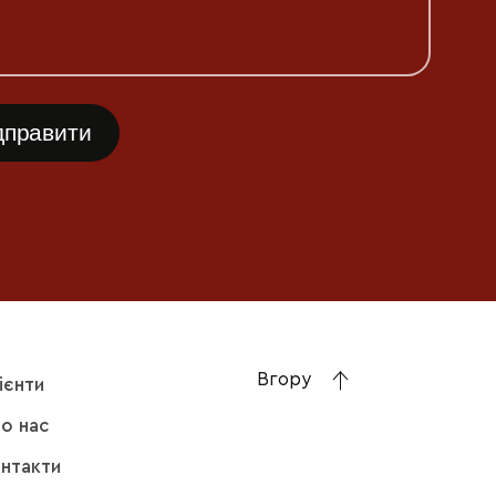
Вгору
ієнти
о нас
нтакти