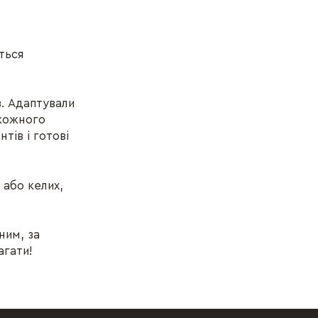
ться
. Адаптували
 кожного
тів і готові
 або келих,
ним, за
агати!