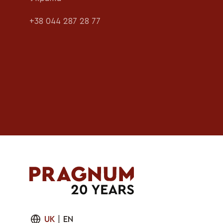
+38 044 287 28 77
UK
|
EN