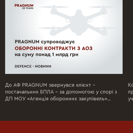
До АФ PRAGNUM звернувся клієнт –
К
постачальник БПЛА – за допомогою у спорі з
п
ДП МОУ «Агенція оборонних закупівель»
уч
(національна...
ен