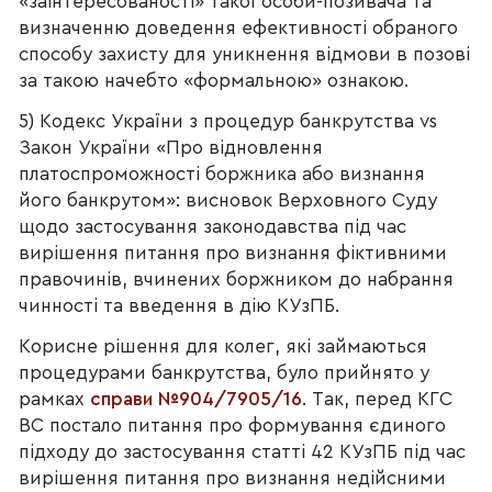
«заінтересованості» такої особи-позивача та
визначенню доведення ефективності обраного
способу захисту для уникнення відмови в позові
за такою начебто «формальною» ознакою.
5) Кодекс України з процедур банкрутства vs
Закон України «Про відновлення
платоспроможності боржника або визнання
його банкрутом»: висновок Верховного Суду
щодо застосування законодавства під час
вирішення питання про визнання фіктивними
правочинів, вчинених боржником до набрання
чинності та введення в дію КУзПБ.
Корисне рішення для колег, які займаються
процедурами банкрутства, було прийнято у
рамках
справи №904/7905/16
. Так, перед КГС
ВС постало питання про формування єдиного
підходу до застосування статті 42 КУзПБ під час
вирішення питання про визнання недійсними