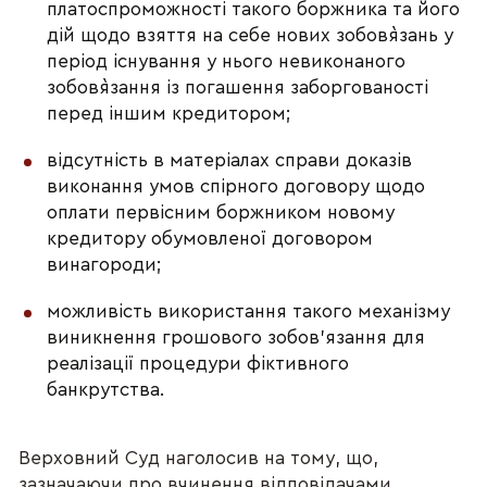
платоспроможності такого боржника та його
дій щодо взяття на себе нових зобов`язань у
період існування у нього невиконаного
зобов`язання із погашення заборгованості
перед іншим кредитором;
відсутність в матеріалах справи доказів
виконання умов спірного договору щодо
оплати первісним боржником новому
кредитору обумовленої договором
винагороди;
можливість використання такого механізму
виникнення грошового зобов'язання для
реалізації процедури фіктивного
банкрутства.
Верховний Суд наголосив на тому, що,
зазначаючи про вчинення відповідачами