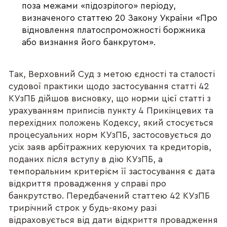
поза межами «підозрілого» періоду,
визначеного статтею 20 Закону України «Про
відновлення платоспроможності боржника
або визнання його банкрутом».
Так, Верховний Суд з метою єдності та сталості
судової практики щодо застосування статті 42
КУзПБ дійшов висновку, що норми цієї статті з
урахуванням приписів пункту 4 Прикінцевих та
перехідних положень Кодексу, який стосується
процесуальних норм КУзПБ, застосовується до
усіх заяв арбітражних керуючих та кредиторів,
поданих після вступу в дію КУзПБ, а
темпоральним критерієм її застосування є дата
відкриття провадження у справі про
банкрутство. Передбачений статтею 42 КУзПБ
трирічний строк у будь-якому разі
відраховується від дати відкриття провадження