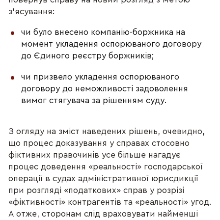
з'ясування:
чи було внесено компанію-боржника на
момент укладення оспорюваного договору
до Єдиного реєстру боржників;
чи призвело укладення оспорюваного
договору до неможливості задоволення
вимог стягувача за рішенням суду.
З огляду на зміст наведених рішень, очевидно,
що процес доказування у справах стосовно
фіктивних правочинів усе більше нагадує
процес доведення «реальності» господарської
операції в судах адміністративної юрисдикції
при розгляді «податкових» справ у розрізі
«фіктивності» контрагентів та «реальності» угод.
А отже, сторонам слід враховувати найменші