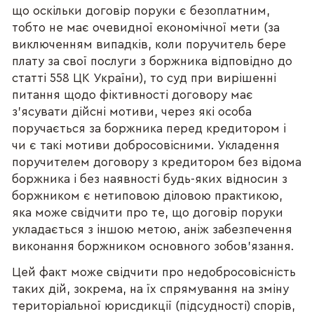
що оскільки договір поруки є безоплатним,
тобто не має очевидної економічної мети (за
виключенням випадків, коли поручитель бере
плату за свої послуги з боржника відповідно до
статті 558 ЦК України), то суд при вирішенні
питання щодо фіктивності договору має
з'ясувати дійсні мотиви, через які особа
поручається за боржника перед кредитором і
чи є такі мотиви добросовісними. Укладення
поручителем договору з кредитором без відома
боржника і без наявності будь-яких відносин з
боржником є нетиповою діловою практикою,
яка може свідчити про те, що договір поруки
укладається з іншою метою, аніж забезпечення
виконання боржником основного зобов'язання.
Цей факт може свідчити про недобросовісність
таких дій, зокрема, на їх спрямування на зміну
територіальної юрисдикції (підсудності) спорів,