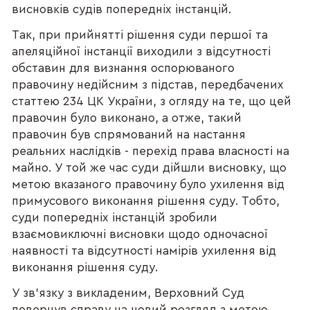
висновків судів попередніх інстанцій.
Так, при прийнятті рішення суди першої та
апеляційної інстанції виходили з відсутності
обставин для визнання оспорюваного
правочину недійсним з підстав, передбачених
статтею 234 ЦК України, з огляду на те, що цей
правочин було виконано, а отже, такий
правочин був спрямований на настання
реальних наслідків - перехід права власності на
майно. У той же час суди дійшли висновку, що
метою вказаного правочину було ухилення від
примусового виконання рішення суду. Тобто,
суди попередніх інстанцій зробили
взаємовиключні висновки щодо одночасної
наявності та відсутності намірів ухилення від
виконання рішення суду.
У зв'язку з викладеним, Верховний Суд
повернув справу на новий розгляд з метою