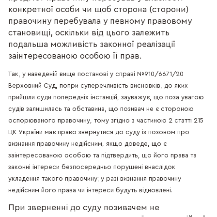
конкретної особи чи щоб сторона (сторони)
правочину перебувала у певному правовому
становищі, оскільки від цього залежить
подальша можливість законної реалізації
заінтересованою особою її прав.
Так, у наведеній вище постанові у справі №910/6671/20
Верховний Суд, попри суперечливість висновків, до яких
прийшли суди попередніх інстанцій, зауважує, що поза увагою
судів залишилась та обставина, що позивач не є стороною
оспорюваного правочину, тому згідно з частиною 2 статті 215
ЦК України має право звернутися до суду із позовом про
визнання правочину недійсним, якщо доведе, що є
заінтересованою особою та підтвердить, що його права та
законні інтереси безпосередньо порушені внаслідок
укладення такого правочину; у разі визнання правочину
недійсним його права чи інтереси будуть відновлені.
При зверненні до суду позивачем не