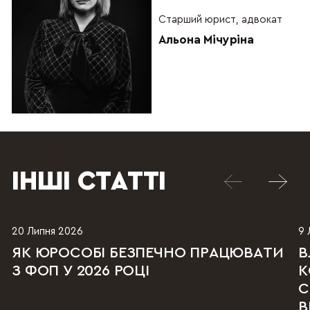
Старший юрист, адвокат
Альона Мічуріна
ІНШІ СТАТТІ
20 Липня 2026
9 
ЯК ЮРОСОБІ БЕЗПЕЧНО ПРАЦЮВАТИ
В
З ФОП У 2026 РОЦІ
К
С
В