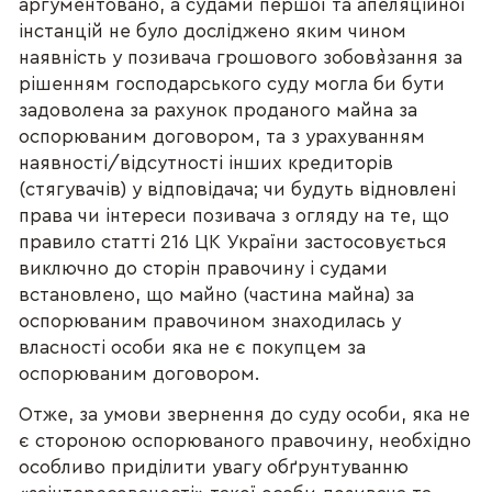
аргументовано, а судами першої та апеляційної
інстанцій не було досліджено яким чином
наявність у позивача грошового зобов`язання за
рішенням господарського суду могла би бути
задоволена за рахунок проданого майна за
оспорюваним договором, та з урахуванням
наявності/відсутності інших кредиторів
(стягувачів) у відповідача; чи будуть відновлені
права чи інтереси позивача з огляду на те, що
правило статті 216 ЦК України застосовується
виключно до сторін правочину і судами
встановлено, що майно (частина майна) за
оспорюваним правочином знаходилась у
власності особи яка не є покупцем за
оспорюваним договором.
Отже, за умови звернення до суду особи, яка не
є стороною оспорюваного правочину, необхідно
особливо приділити увагу обґрунтуванню