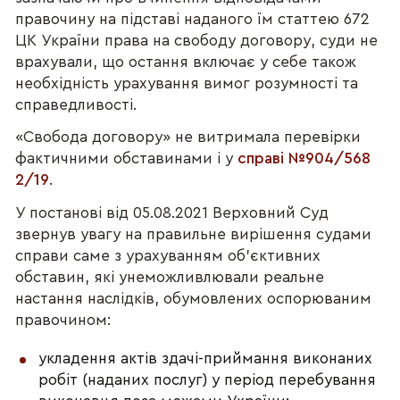
правочину на підставі наданого їм статтею 672
ЦК України права на свободу договору, суди не
врахували, що остання включає у себе також
необхідність урахування вимог розумності та
справедливості.
«Свобода договору» не витримала перевірки
фактичними обставинами і у
справі №904/568
2/19
.
У постанові від 05.08.2021 Верховний Суд
звернув увагу на правильне вирішення судами
справи саме з урахуванням об'єктивних
обставин, які унеможливлювали реальне
настання наслідків, обумовлених оспорюваним
правочином:
укладення актів здачі-приймання виконаних
робіт (наданих послуг) у період перебування