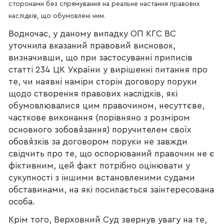
сторонами без спрямування на реальне настання правових
наслідків, що обумовлені ним.
Водночас, у даному випадку ОП КГС ВС
уточнила вказаний правовий висновок,
визначивши, що при застосуванні приписів
статті 234 ЦК України у вирішенні питання про
те, чи наявні наміри сторін договору поруки
щодо створення правових наслідків, які
обумовлювалися цим правочином, несуттєве,
часткове виконання (порівняно з розміром
основного зобов`язання) поручителем своїх
обов`язків за договором поруки не завжди
свідчить про те, що оспорюваний правочин не є
фіктивним, цей факт потрібно оцінювати у
сукупності з іншими встановленими судами
обставинами, на які посилається заінтересована
особа.
Крім того, Верховний Суд звернув увагу на те,