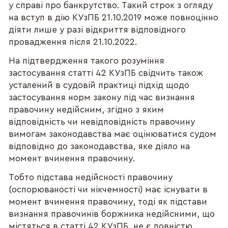
у справі про банкрутство. Такий строк з огляду
на вступ в дію КУзПБ 21.10.2019 може повноцінно
діяти лише у разі відкриття відповідного
провадження після 21.10.2022.
На підтвердження такого розуміння
застосування статті 42 КУзПБ свідчить також
усталений в судовій практиці підхід щодо
застосування норм закону під час визнання
правочину недійсним, згідно з яким
відповідність чи невідповідність правочину
вимогам законодавства має оцінюватися судом
відповідно до законодавства, яке діяло на
момент вчинення правочину.
Тобто підстава недійсності правочину
(оспорюваності чи нікчемності) має існувати в
момент вчинення правочину, тоді як підстави
визнання правочинів боржника недійсними, що
містяться в статті 42 КУзПБ, не є повністю