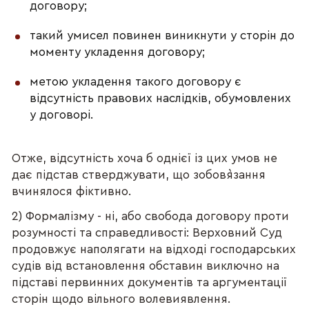
договору;
такий умисел повинен виникнути у сторін до
моменту укладення договору;
метою укладення такого договору є
відсутність правових наслідків, обумовлених
у договорі.
Отже, відсутність хоча б однієї із цих умов не
дає підстав стверджувати, що зобов`язання
вчинялося фіктивно.
2) Формалізму - ні, або свобода договору проти
розумності та справедливості: Верховний Суд
продовжує наполягати на відході господарських
судів від встановлення обставин виключно на
підставі первинних документів та аргументації
сторін щодо вільного волевиявлення.