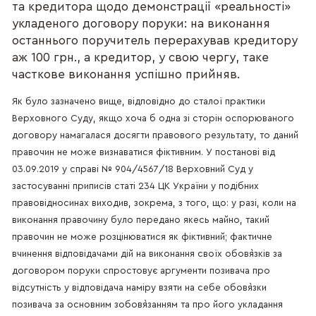
та кредитора щодо демонстрації «реальності»
укладеного договору поруки: на виконання
останнього поручитель перерахував кредитору
аж 100 грн., а кредитор, у свою чергу, таке
часткове виконання успішно прийняв.
Як було зазначено вище, відповідно до сталої практики
Верховного Суду, якщо хоча б одна зі сторін оспорюваного
договору намагалася досягти правового результату, то даний
правочин не може визнаватися фіктивним. У постанові від
03.09.2019 у справі № 904/4567/18 Верховний Суд у
застосуванні приписів статі 234 ЦК України у подібних
правовідносинах виходив, зокрема, з того, що: у разі, коли на
виконання правочину було передано якесь майно, такий
правочин не може розцінюватися як фіктивний; фактичне
вчинення відповідачами дій на виконання своїх обов`язків за
договором поруки спростовує аргументи позивача про
відсутність у відповідача наміру взяти на себе обов`язки
позивача за основним зобов`язанням та про його укладання