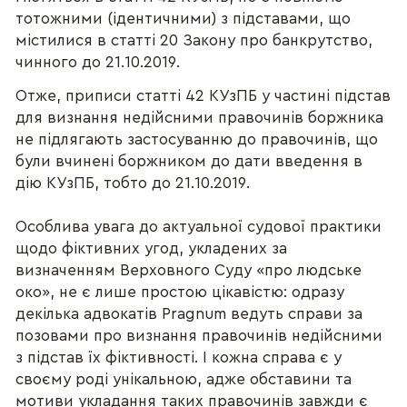
тотожними (ідентичними) з підставами, що
містилися в статті 20 Закону про банкрутство,
чинного до 21.10.2019.
Отже, приписи статті 42 КУзПБ у частині підстав
для визнання недійсними правочинів боржника
не підлягають застосуванню до правочинів, що
були вчинені боржником до дати введення в
дію КУзПБ, тобто до 21.10.2019.
Особлива увага до актуальної судової практики
щодо фіктивних угод, укладених за
визначенням Верховного Суду «про людське
око», не є лише простою цікавістю: одразу
декілька адвокатів Pragnum ведуть справи за
позовами про визнання правочинів недійсними
з підстав їх фіктивності. І кожна справа є у
своєму роді унікальною, адже обставини та
мотиви укладання таких правочинів завжди є