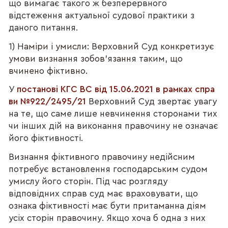
що вимагає такого ж безперервного
відстеження актуальної судової практики з
даного питання.
1) Наміри і умисли: Верховний Суд конкретизує
умови визнання зобов'язання таким, що
вчинено фіктивно.
У
постанові КГС ВС від 15.06.2021 в рамках спра
ви №922/2495/21
Верховний Суд звертає увагу
на те, що саме лише невчинення сторонами тих
чи інших дій на виконання правочину не означає
його фіктивності.
Визнання фіктивного правочину недійсним
потребує встановлення господарським судом
умислу його сторін. Під час розгляду
відповідних справ суд має враховувати, що
ознака фіктивності має бути притаманна діям
усіх сторін правочину. Якщо хоча б одна з них