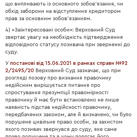
що випливають із основного зобов'язання, чи
обхід заборони на відступлення кредитором
прав за основним зобов'язанням.
4) «Заінтересовані особи»: Верховний Суд
звертає увагу на необхідність підтвердження
відповідного статусу позивача при зверненні до
суду.
У
постанові від 15.06.2021 в рамках справи №92
2/2495/20
Верховний Суд зазначає, що при
розгляді позову про визнання правочину
недійсним вирішується питання про
спростування презумпції правомірності
правочину й має бути встановлено не лише
наявність підстав недійсності правочину,
передбачених законом, але й визначено, чи було
порушене цивільне право особи, за захистом
якого позивач звернувся до суду, яке саме
право порушене та в чому полягає його