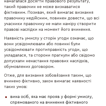
намагалася досягти правового результату,
такий правочин не може визнаватися
фіктивним. Позивач, який вимагає визнання
правочину недійсним, повинен довести, що всі
учасники правочину не мали наміру створити
правові наслідки на момент його вчинення.
Наявність умислу у сторін угоди означає, що
вони усвідомлювали або повинні були
усвідомлювати протиправність угоди, що
укладалася, та сторони прагнули або свідомо
допускали ненастання правових наслідків,
обумовлених договором.
Отже, для визнання зобов`язання таким, що
вчинено фіктивно, закон вимагає наявності
таких умов:
вина осіб, яка має прояв у формі умислу,
спрямованого на вчинення фіктивного