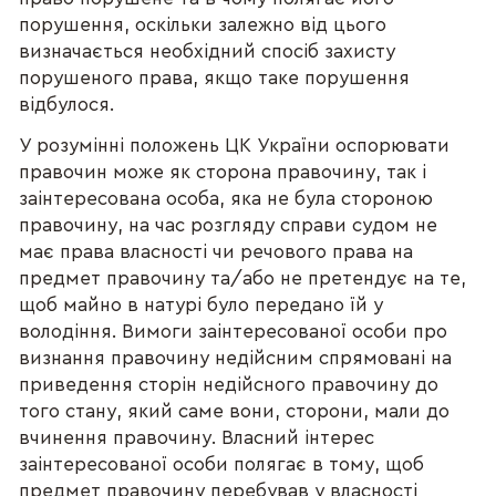
порушення, оскільки залежно від цього
визначається необхідний спосіб захисту
порушеного права, якщо таке порушення
відбулося.
У розумінні положень ЦК України оспорювати
правочин може як сторона правочину, так і
заінтересована особа, яка не була стороною
правочину, на час розгляду справи судом не
має права власності чи речового права на
предмет правочину та/або не претендує на те,
щоб майно в натурі було передано їй у
володіння. Вимоги заінтересованої особи про
визнання правочину недійсним спрямовані на
приведення сторін недійсного правочину до
того стану, який саме вони, сторони, мали до
вчинення правочину. Власний інтерес
заінтересованої особи полягає в тому, щоб
предмет правочину перебував у власності