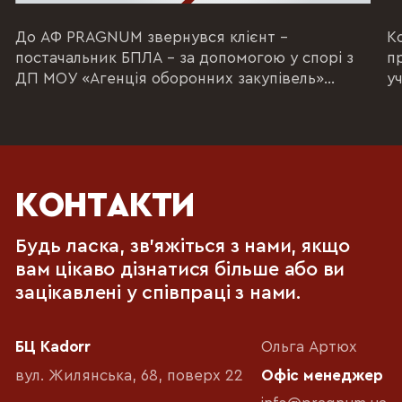
До АФ PRAGNUM звернувся клієнт –
К
постачальник БПЛА – за допомогою у спорі з
п
ДП МОУ «Агенція оборонних закупівель»
уч
(національна...
ен
КОНТАКТИ
Будь ласка, зв'яжіться з нами, якщо
вам цікаво дізнатися більше або ви
зацікавлені у співпраці з нами.
БЦ Kadorr
Ольга Артюх
вул. Жилянська, 68, поверх 22
Офіс менеджер